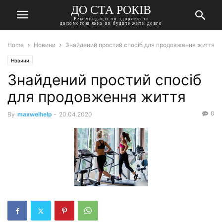
ДО СТА РОКІВ
Рекомендації по здоровю за
допомогою яких ви будите жити довго
Home
Новини
Знайдений простий спосіб для продовження життя
Новини
Знайдений простий спосіб
для продовження життя
0
By
maxwelhelp
-
20.04.2020