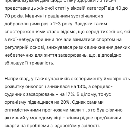
проаналізували дані щодо стану здоров’я 75 тисяч
представниць жіночої статі у віковій категорії від 40 до
70 років. Медичні працівники зустрічалися з
добровольцями раз в 2-3 року. Завдяки таким
спостереженнями стало відомо, що серед тих жінок, які
з якої-небудь причини почали займатися спортом на
регулярній основі, знижувався ризик виникнення деяких
небезпечних для життя захворювань, що, відповідно,
збільшує її тривалість.
Наприклад, у таких учасників експерименту ймовірність
розвитку онкології знизилася на 13%, а серцево-
судинних захворювань – на 17%. В цілому, тонус
організму підвищився на 20%. Однак самими
оптимістичними прогнозами мали ті, хто був фізично
активний у молодому віці – жінки рідше пред’являли
скарги на проблеми зі здоров’ям у зрілості.