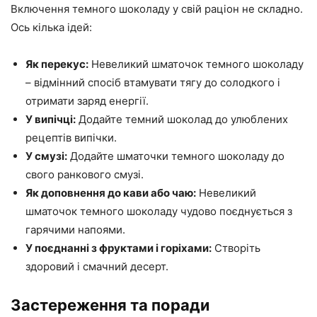
Включення темного шоколаду у свій раціон не складно.
Ось кілька ідей:
Як перекус:
Невеликий шматочок темного шоколаду
– відмінний спосіб втамувати тягу до солодкого і
отримати заряд енергії.
У випічці:
Додайте темний шоколад до улюблених
рецептів випічки.
У смузі:
Додайте шматочки темного шоколаду до
свого ранкового смузі.
Як доповнення до кави або чаю:
Невеликий
шматочок темного шоколаду чудово поєднується з
гарячими напоями.
У поєднанні з фруктами і горіхами:
Створіть
здоровий і смачний десерт.
Застереження та поради