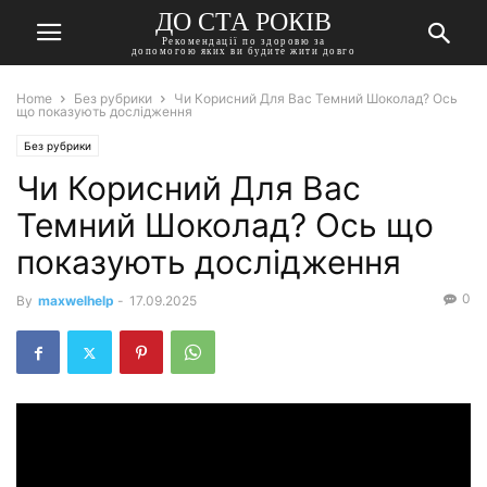
ДО СТА РОКІВ
Рекомендації по здоровю за
допомогою яких ви будите жити довго
Home
Без рубрики
Чи Корисний Для Вас Темний Шоколад? Ось
що показують дослідження
Без рубрики
Чи Корисний Для Вас
Темний Шоколад? Ось що
показують дослідження
0
By
maxwelhelp
-
17.09.2025