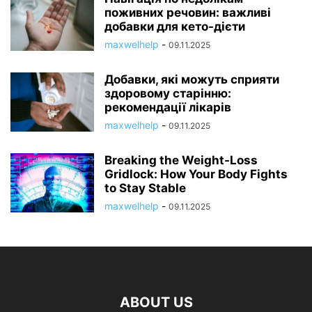
поживних речовин: важливі
добавки для кето-дієти
maxwelhelp
-
09.11.2025
Добавки, які можуть сприяти
здоровому старінню:
рекомендації лікарів
maxwelhelp
-
09.11.2025
Breaking the Weight-Loss
Gridlock: How Your Body Fights
to Stay Stable
maxwelhelp
-
09.11.2025
ABOUT US