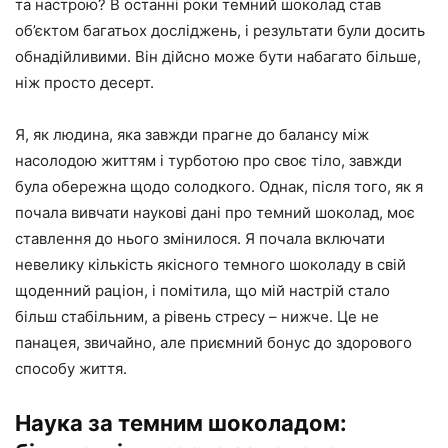
та настрою? В останні роки темний шоколад став
об’єктом багатьох досліджень, і результати були досить
обнадійливими. Він дійсно може бути набагато більше,
ніж просто десерт.
Я, як людина, яка завжди прагне до балансу між
насолодою життям і турботою про своє тіло, завжди
була обережна щодо солодкого. Однак, після того, як я
почала вивчати наукові дані про темний шоколад, моє
ставлення до нього змінилося. Я почала включати
невелику кількість якісного темного шоколаду в свій
щоденний раціон, і помітила, що мій настрій стало
більш стабільним, а рівень стресу – нижче. Це не
панацея, звичайно, але приємний бонус до здорового
способу життя.
Наука за темним шоколадом: