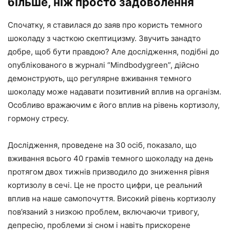
більше, ніж просто задоволення
Спочатку, я ставилася до заяв про користь темного
шоколаду з часткою скептицизму. Звучить занадто
добре, щоб бути правдою? Але дослідження, подібні до
опублікованого в журналі “Mindbodygreen”, дійсно
демонструють, що регулярне вживання темного
шоколаду може надавати позитивний вплив на організм.
Особливо вражаючим є його вплив на рівень кортизолу,
гормону стресу.
Дослідження, проведене на 30 осіб, показало, що
вживання всього 40 грамів темного шоколаду на день
протягом двох тижнів призводило до зниження рівня
кортизолу в сечі. Це не просто цифри, це реальний
вплив на наше самопочуття. Високий рівень кортизолу
пов’язаний з низкою проблем, включаючи тривогу,
депресію, проблеми зі сном і навіть прискорене