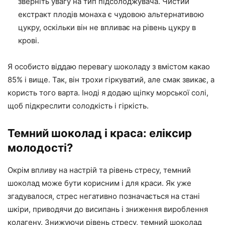
зверніть увагу на тип підсолоджувача. Чистий
екстракт плодів монаха є чудовою альтернативою
цукру, оскільки він не впливає на рівень цукру в
крові.
Я особисто віддаю перевагу шоколаду з вмістом какао
85% і вище. Так, він трохи гіркуватий, але смак звикає, а
користь того варта. Іноді я додаю щіпку морської солі,
щоб підкреслити солодкість і гіркість.
Темний шоколад і краса: еліксир
молодості?
Окрім впливу на настрій та рівень стресу, темний
шоколад може бути корисним і для краси. Як уже
згадувалося, стрес негативно позначається на стані
шкіри, приводячи до висипань і зниження вироблення
колагену. Знижуючи рівень стресу, темний шоколад