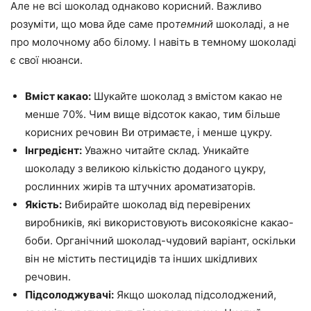
Але не всі шоколад однаково корисний. Важливо
розуміти, що мова йде саме про
темний
шоколаді, а не
про молочному або білому. І навіть в темному шоколаді
є свої нюанси.
Вміст какао:
Шукайте шоколад з вмістом какао не
менше 70%. Чим вище відсоток какао, тим більше
корисних речовин Ви отримаєте, і менше цукру.
Інгредієнт:
Уважно читайте склад. Уникайте
шоколаду з великою кількістю доданого цукру,
рослинних жирів та штучних ароматизаторів.
Якість:
Вибирайте шоколад від перевірених
виробників, які використовують високоякісне какао-
боби. Органічний шоколад-чудовий варіант, оскільки
він не містить пестицидів та інших шкідливих
речовин.
Підсолоджувачі:
Якщо шоколад підсолоджений,