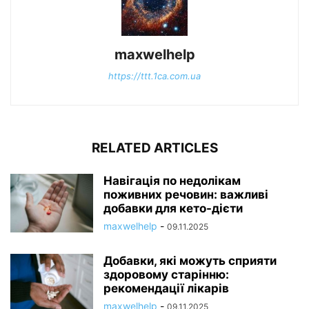
maxwelhelp
https://ttt.1ca.com.ua
RELATED ARTICLES
Навігація по недолікам
поживних речовин: важливі
добавки для кето-дієти
maxwelhelp
-
09.11.2025
Добавки, які можуть сприяти
здоровому старінню:
рекомендації лікарів
maxwelhelp
-
09.11.2025