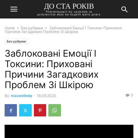
ДО СТА РОКІВ
Рекомендації по здоровю за
допомогою яких ви будите жити довго
Home
Без рубрики
Заблоковані Емоції І Токсини: Приховані
Причини Загадкових Проблем Зі Шкірою
Без рубрики
Заблоковані Емоції І
Токсини: Приховані
Причини Загадкових
Проблем Зі Шкірою
0
By
maxwelhelp
-
16.09.2025