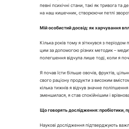
певні психічні стани, такі як тривога та 
на наш кишечник, створюючи петлі зворотн
Мій особистий досвід: як харчування вп
Кілька років тому я зіткнувся з періодом
цим за допомогою різних методик – медита
полегшення відчула лише тоді, коли я по
Я почав їсти більше овочів, фруктів, ціл
свого раціону продукти з високим вмістом
кілька тижнів я відчув значне поліпшення
зменшилася, я став спокійнішим і врівно
Що говорять дослідження: пробіотики, п
Наукові дослідження підтверджують важли