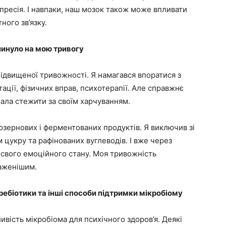
депресія. І навпаки, наш мозок також може впливати
ого зв’язку.
линуло на мою тривогу
 підвищеної тривожності. Я намагався впоратися з
ції, фізичних вправ, психотерапії. Але справжнє
чала стежити за своїм харчуванням.
ьнозернових і ферментованих продуктів. Я виключив зі
 цукру та рафінованих вуглеводів. І вже через
 свого емоційного стану. Моя тривожність
важенішим.
ребіотики та інші способи підтримки мікробіому
вість мікробіома для психічного здоров’я. Деякі