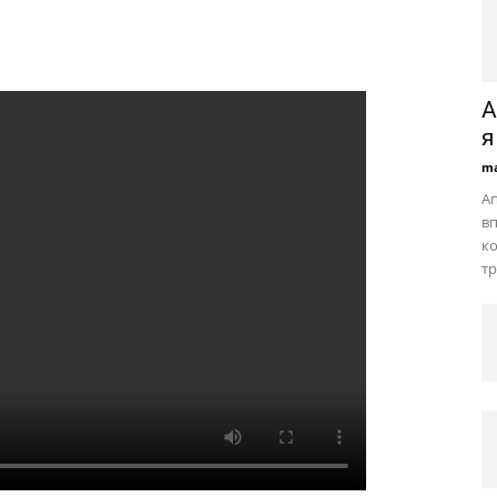
А
я
ma
Ап
вп
ко
тр