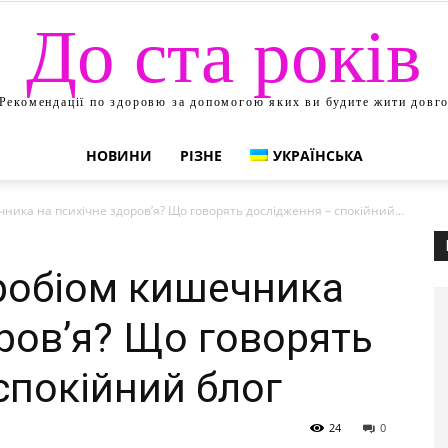
До ста років
Рекомендації по здоровю за допомогою яких ви будите жити довг
НОВИНИ
РІЗНЕ
УКРАЇНСЬКА
ника на психічне здоров’я? Що говорять дослідження – спокійний...
робіом кишечника
оров’я? Що говорять
спокійний блог
24
0