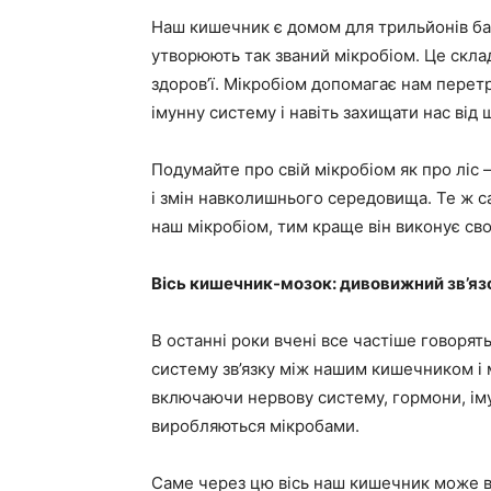
Наш кишечник є домом для трильйонів бакт
утворюють так званий мікробіом. Це скла
здоров’ї. Мікробіом допомагає нам перет
імунну систему і навіть захищати нас від 
Подумайте про свій мікробіом як про ліс 
і змін навколишнього середовища. Те ж с
наш мікробіом, тим краще він виконує свої
Вісь кишечник-мозок: дивовижний зв’яз
В останні роки вчені все частіше говорят
систему зв’язку між нашим кишечником і 
включаючи нервову систему, гормони, імун
виробляються мікробами.
Саме через цю вісь наш кишечник може впл