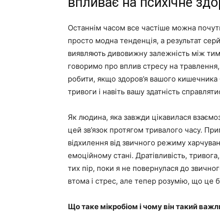
впливає на психічне здо
Останнім часом все частіше можна почути 
просто модна тенденція, а результат сер
виявляють дивовижну залежність між тим, 
говоримо про вплив стресу на травлення,
робити, якщо здоров’я вашого кишечника 
тривоги і навіть вашу здатність справля
Як людина, яка завжди цікавилася взаємозв
цей зв’язок протягом тривалого часу. Приг
відхилення від звичного режиму харчуван
емоційному стані. Дратівливість, тривога
тих пір, поки я не повернулася до звично
втома і стрес, але тепер розумію, що це 
Що таке мікробіом і чому він такий важ