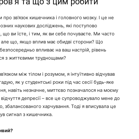
ров’я та що з цим робити
про зв’язок кишечника і головного мозку. І це не
йозних наукових досліджень, які поступово
що ви їсте, і тим, як ви себе почуваєте. Ми часто
 але що, якщо вплив має обидві сторони? Що
безпосередньо впливає на ваш настрій, рівень
тися з життєвими труднощами?
’язком між тілом і розумом, я інтуїтивно відчував
адую, як у студентські роки під час сесії будь-яке
ня, навіть незначне, миттєво позначалося на моєму
, відчуття депресії – все це супроводжувало мене до
го, збалансованого харчування. Тоді я вписувала це
був сигнал з кишечника.
ливий?