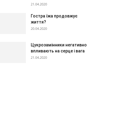
21.04.2020
Гостра їжа продовжує
життя?
20.04.2020
Цукрозамінники негативно
впливають на серце і вага
21.04.2020