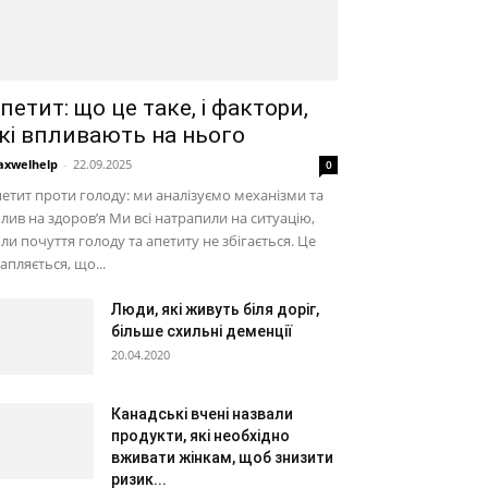
петит: що це таке, і фактори,
кі впливають на нього
xwelhelp
-
22.09.2025
0
етит проти голоду: ми аналізуємо механізми та
лив на здоров’я Ми всі натрапили на ситуацію,
ли почуття голоду та апетиту не збігається. Це
апляється, що...
Люди, які живуть біля доріг,
більше схильні деменції
20.04.2020
Канадські вчені назвали
продукти, які необхідно
вживати жінкам, щоб знизити
ризик...