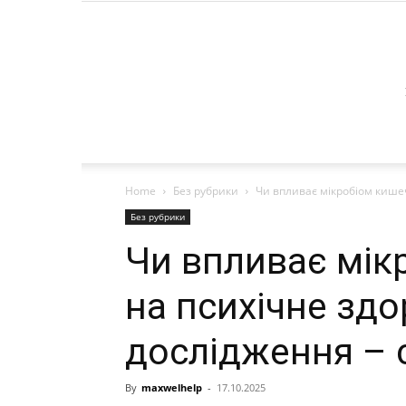
Home
Без рубрики
Чи впливає мікробіом кишеч
Без рубрики
Чи впливає мік
на психічне зд
дослідження – 
By
maxwelhelp
-
17.10.2025