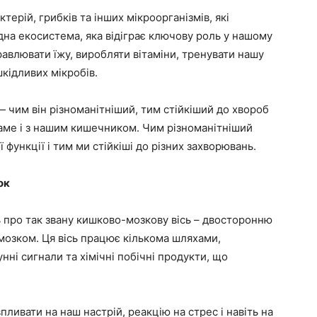
ерій, грибків та інших мікроорганізмів, які
дна екосистема, яка відіграє ключову роль у нашому
равлювати їжу, виробляти вітаміни, тренувати нашу
шкідливих мікробів.
— чим він різноманітніший, тим стійкіший до хвороб
аме і з нашим кишечником. Чим різноманітніший
 функції і тим ми стійкіші до різних захворювань.
ок
ь про так звану кишково-мозкову вісь – двосторонню
мозком. Ця вісь працює кількома шляхами,
ні сигнали та хімічні побічні продукти, що
ивати на наш настрій, реакцію на стрес і навіть на