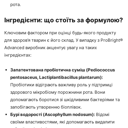
рота.
Інгредієнти: що стоїть за формулою?
Ключовим фактором при оцінці будь-якого продукту
для здоров’я тварин є його склад. У випадку з ProBright®
Advanced виробник акцентує увагу на таких
інгредієнтах:
Запатентована пробіотична суміш (Pediococcus
pentosaceus, Lactiplantibacillus plantarum):
Пробіотики відіграють важливу роль у підтримці
здорового мікробіому порожнини рота. Вони
допомагають боротися зі шкідливими бактеріями та
запобігають утворенню біоплівок.
Бурі водорості (Ascophyllum nodosum):
Відомі
своїми властивостями, які допомагають видалити