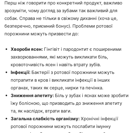
Перш ніж говорити про конкретний продукт, важливо
зрозуміти, чому догляд за зубами так важливий для
собак. Справа не тільки в свіжому диханні (хоча це,
безперечно, приємний бонус). Проблеми ротової
порожнини можуть призвести до:
Хвороби ясен:
Гінгівіт і пародонтит є поширеними
захворюваннями, які можуть викликати біль,
кровоточивість ясен і навіть втрату зубів.
Інфекції:
Бактерії з ротової порожнини можуть
потрапити в кров і викликати інфекції в інших
органах, таких як серце, нирки та печінка.
Зниження апетиту:
Біль у зубах і яснах може зробити
їжу болісною, що призводить до зниження апетиту
та, як наслідок, втрати ваги.
Загальна слабкість організму:
Хронічні інфекції
ротової порожнини можуть послабити імунну