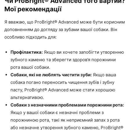
Чи ProBright® Advanced того вартий?
Мої рекомендації
Я вважаю, що ProBright® Advanced може бути корисним
доповненням до догляду за зубами вашої собаки. Він
особливо підходить для:
Профілактика:
Якщо ви хочете запобігти утворенню
зубного каменю та зберегти здоров’я порожнини
рота вашої собаки.
Собаки, які не люблять чистити зуби:
Якщо ваша
собака погано переносить чищення зубів і зубну
пасту, ProBright® Advanced може стати хорошою
альтернативою.
Собаки з незначними проблемами порожнини рота:
Якщо у вашої собаки є незначні проблеми з
порожниною рота, такі як неприємний запах з рота
або незначне утворення зубного каменю, ProBright®