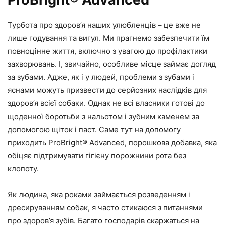
Турбота про здоров’я наших улюбленців – це вже не
лише годування та вигул. Ми прагнемо забезпечити їм
повноцінне життя, включно з увагою до профілактики
захворювань. І, звичайно, особливе місце займає догляд
за зубами. Адже, як і у людей, проблеми з зубами і
яснами можуть призвести до серйозних наслідків для
здоров’я всієї собаки. Однак не всі власники готові до
щоденної боротьби з нальотом і зубним каменем за
допомогою щіток і паст. Саме тут на допомогу
приходить ProBright® Advanced, порошкова добавка, яка
обіцяє підтримувати гігієну порожнини рота без
клопоту.
Як людина, яка роками займається розведенням і
дресируванням собак, я часто стикаюся з питаннями
про здоров’я зубів. Багато господарів скаржаться на