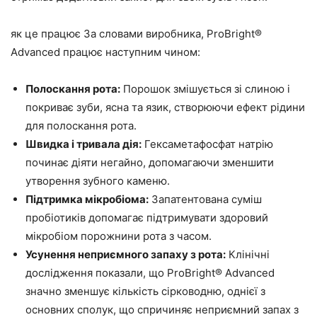
як це працює За словами виробника, ProBright®
Advanced працює наступним чином:
Полоскання рота:
Порошок змішується зі слиною і
покриває зуби, ясна та язик, створюючи ефект рідини
для полоскання рота.
Швидка і тривала дія:
Гексаметафосфат натрію
починає діяти негайно, допомагаючи зменшити
утворення зубного каменю.
Підтримка мікробіома:
Запатентована суміш
пробіотиків допомагає підтримувати здоровий
мікробіом порожнини рота з часом.
Усунення неприємного запаху з рота:
Клінічні
дослідження показали, що ProBright® Advanced
значно зменшує кількість сірководню, однієї з
основних сполук, що спричиняє неприємний запах з