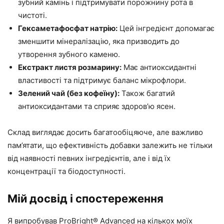
зубний камінь і підтримувати порожнину рота в
чистоті.
Гексаметафосфат натрію:
Цей інгредієнт допомагає
зменшити мінералізацію, яка призводить до
утворення зубного каменю.
Екстракт листя розмарину:
Має антиоксидантні
властивості та підтримує баланс мікрофлори.
Зелений чай (без кофеїну):
Також багатий
антиоксидантами та сприяє здоров’ю ясен.
Склад виглядає досить багатообіцяюче, але важливо
пам’ятати, що ефективність добавки залежить не тільки
від наявності певних інгредієнтів, але і від їх
концентрації та біодоступності.
Мій досвід і спостереження
Я випробував ProBright® Advanced на кількох моїх