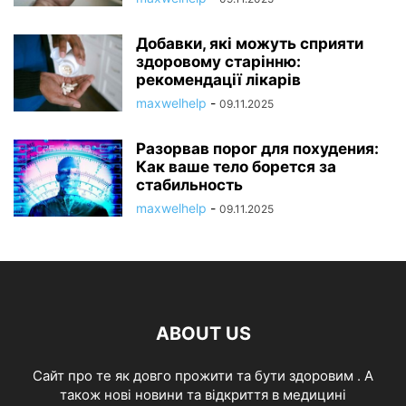
Добавки, які можуть сприяти
здоровому старінню:
рекомендації лікарів
maxwelhelp
-
09.11.2025
Разорвав порог для похудения:
Как ваше тело борется за
стабильность
maxwelhelp
-
09.11.2025
ABOUT US
Cайт про те як довго прожити та бути здоровим . А
також нові новини та відкриття в медицині