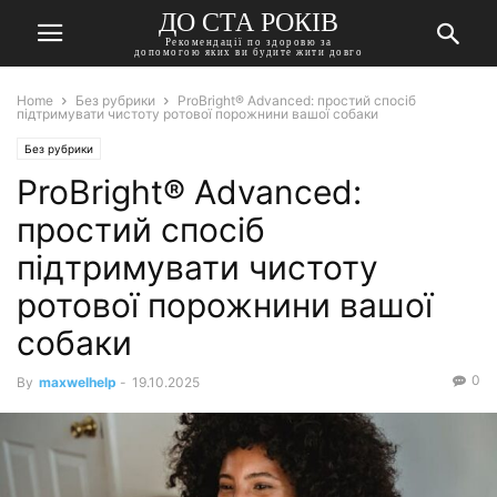
ДО СТА РОКІВ
Рекомендації по здоровю за
допомогою яких ви будите жити довго
Home
Без рубрики
ProBright® Advanced: простий спосіб
підтримувати чистоту ротової порожнини вашої собаки
Без рубрики
ProBright® Advanced:
простий спосіб
підтримувати чистоту
ротової порожнини вашої
собаки
0
By
maxwelhelp
-
19.10.2025