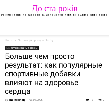
До ста років
Рекомендації по здоровю за допомогою яких ви будите жити довго
Home
Nejnovější zprávy a články
Nejnovější zprávy a články
Больше чем просто
результат: как популярные
спортивные добавки
влияют на здоровье
сердца
By
maxwelhelp
-
06.04.2026
17
0