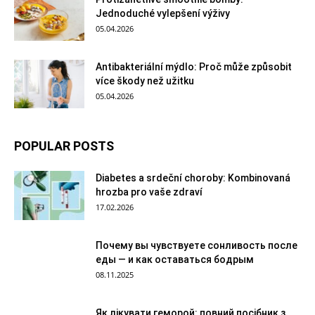
Jednoduché vylepšení výživy
05.04.2026
Antibakteriální mýdlo: Proč může způsobit
více škody než užitku
05.04.2026
POPULAR POSTS
Diabetes a srdeční choroby: Kombinovaná
hrozba pro vaše zdraví
17.02.2026
Почему вы чувствуете сонливость после
еды — и как оставаться бодрым
08.11.2025
Як лікувати геморой: повний посібник з