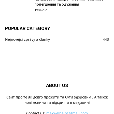
полегшення та одужання
19.06.2025
POPULAR CATEGORY
Nejnovější zprávy a články
443
ABOUT US
Cайт про те як довго прожити та бути здоровим . А також
нові новини та відкриття в медицині
Contact us:
maxwelhelp@gmail.com