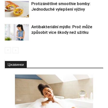
Protizánětlivé smoothie bomby:
Jednoduché vylepšení výživy
Antibakteriální mýdlo: Proč může
způsobit více škody než užitku
Цікавинки