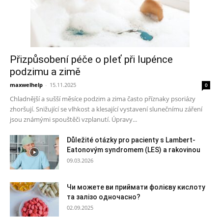
Přizpůsobení péče o pleť při lupénce
podzimu a zimě
maxwelhelp
-
15.11.2025
0
Chladnější a sušší měsíce podzim a zima často příznaky psoriázy
zhoršují. Snižující se vlhkost a klesající vystavení slunečnímu záření
jsou známými spouštěči vzplanutí. Úpravy...
Důležité otázky pro pacienty s Lambert-
Eatonovým syndromem (LES) a rakovinou
09.03.2026
Чи можете ви приймати фолієву кислоту
та залізо одночасно?
02.09.2025