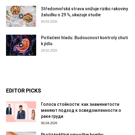
Středomořská strava snižuje riziko rakoviny
žaludku o 29 %, ukazuje studie
04.03.2026
Potlačení hladu: Budoucnost kontroly chuti
k jídlu
28.02.2026
EDITOR PICKS
Голоса стойкости: как знаменитости
меняют подход к осведомленности о
раке груди
06.04.2026
Protizánětlivé smoothie bomby: