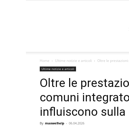
Home
Ultime notizie e articoli
Oltre le prestazioni
Ultime notizie e articoli
Oltre le prestazi
comuni integrato
influiscono sulla
By
maxwelhelp
-
06.04.2026