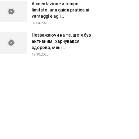
Alimentazione a tempo
limitato: una guida pratica ai
vantaggi e agli...
02.04.2026
Незважаючи на те, що я був
активним і харчувався
здорово, мені...
19.10.2025