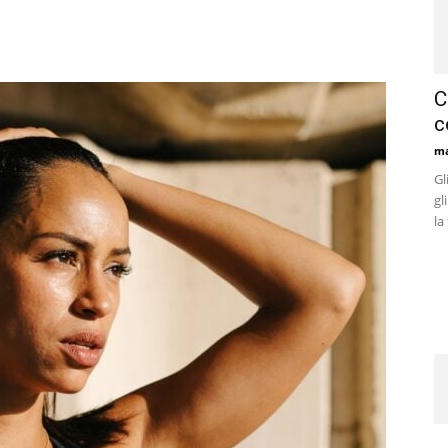
C
c
ma
Gl
gl
la