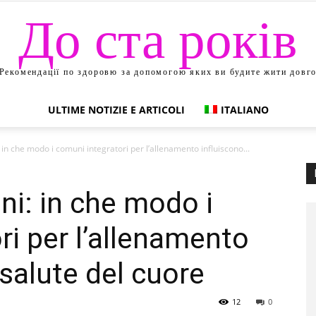
До ста років
Рекомендації по здоровю за допомогою яких ви будите жити довг
ULTIME NOTIZIE E ARTICOLI
ITALIANO
: in che modo i comuni integratori per l’allenamento influiscono...
oni: in che modo i
ri per l’allenamento
 salute del cuore
12
0