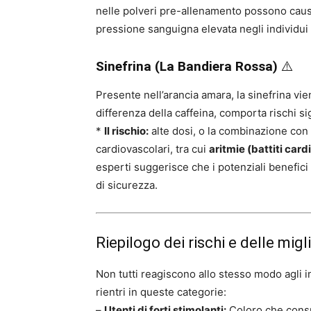
nelle polveri pre-allenamento possono cau
pressione sanguigna elevata negli individui 
Sinefrina (La Bandiera Rossa)
⚠️
Presente nell’arancia amara, la sinefrina vi
differenza della caffeina, comporta rischi sig
*
Il rischio:
alte dosi, o la combinazione con 
cardiovascolari, tra cui
aritmie (battiti cardi
esperti suggerisce che i potenziali benefici
di sicurezza.
Riepilogo dei rischi e delle migl
Non tutti reagiscono allo stesso modo agli i
rientri in queste categorie:
–
Utenti di forti stimolanti:
Coloro che consu