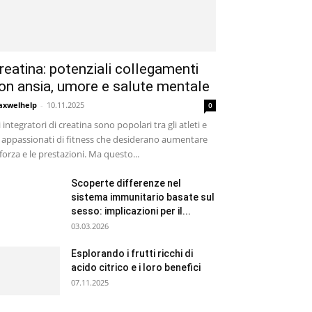
reatina: potenziali collegamenti
on ansia, umore e salute mentale
xwelhelp
-
10.11.2025
0
i integratori di creatina sono popolari tra gli atleti e
i appassionati di fitness che desiderano aumentare
 forza e le prestazioni. Ma questo...
Scoperte differenze nel
sistema immunitario basate sul
sesso: implicazioni per il...
03.03.2026
Esplorando i frutti ricchi di
acido citrico e i loro benefici
07.11.2025