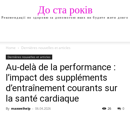
До ста років
Рекомендації по здоровю за допомогою яких ви будите жити довго
Home
Dernières nouvelles et articles
Dernières nouvelles et articles
Au-delà de la performance :
l’impact des suppléments
d’entraînement courants sur
la santé cardiaque
By
maxwelhelp
-
06.04.2026
26
0