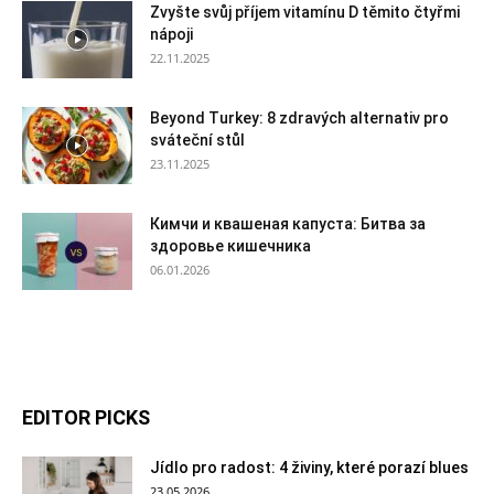
Zvyšte svůj příjem vitamínu D těmito čtyřmi
nápoji
22.11.2025
Beyond Turkey: 8 zdravých alternativ pro
sváteční stůl
23.11.2025
Кимчи и квашеная капуста: Битва за
здоровье кишечника
06.01.2026
EDITOR PICKS
Jídlo pro radost: 4 živiny, které porazí blues
23.05.2026