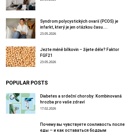
Syndrom polycystických ovarií (PCOS) je
infarkt, který je jen otázkou času....
23.05.2026
Jezte méně bílkovin – žijete déle? Faktor
FGF21
23.05.2026
POPULAR POSTS
Diabetes a srdeční choroby: Kombinovaná
hrozba pro vaše zdraví
17.02.2026
Почему вы чувствуете сонливость после
еды — и как оставаться бодрым