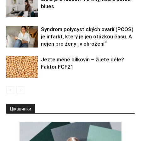
blues
Syndrom polycystických ovarií (PCOS)
je infarkt, který je jen otázkou času. A
nejen pro ženy „v ohrožení“
Jezte méně bílkovin – žijete déle?
Faktor FGF21
Цікавинки