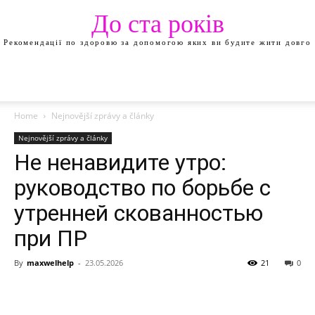
До ста років
Рекомендації по здоровю за допомогою яких ви будите жити довго
Home
Nejnovější zprávy a články
Nejnovější zprávy a články
Не ненавидите утро:
руководство по борьбе с
утренней скованностью
при ПР
By
maxwelhelp
-
23.05.2026
21
0