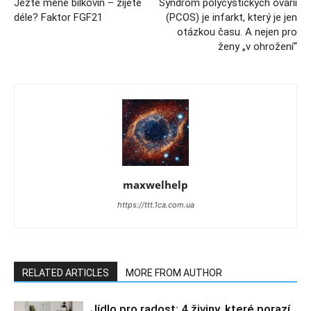
Jezte méně bílkovin – žijete
Syndrom polycystických ovarií
déle? Faktor FGF21
(PCOS) je infarkt, který je jen
otázkou času. A nejen pro
ženy „v ohrožení“
maxwelhelp
https://ttt.1ca.com.ua
RELATED ARTICLES
MORE FROM AUTHOR
Jídlo pro radost: 4 živiny, které porazí