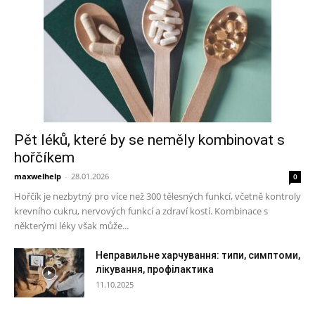
Pět léků, které by se neměly kombinovat s
hořčíkem
maxwelhelp
-
28.01.2026
0
Hořčík je nezbytný pro více než 300 tělesných funkcí, včetně kontroly
krevního cukru, nervových funkcí a zdraví kostí. Kombinace s
některými léky však může...
Неправильне харчування: типи, симптоми,
лікування, профілактика
11.10.2025