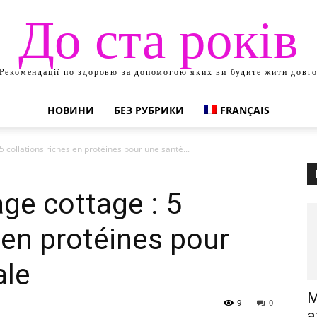
До ста років
Рекомендації по здоровю за допомогою яких ви будите жити довг
НОВИНИ
БЕЗ РУБРИКИ
FRANÇAIS
 collations riches en protéines pour une santé...
ge cottage : 5
 en protéines pour
ale
М
9
0
а