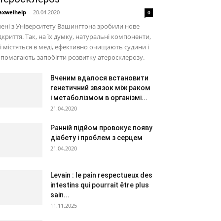
xwelhelp
-
20.04.2020
0
ені з Університету Вашингтона зробили нове
дкриття. Так, на їх думку, натуральні компоненти,
і містяться в меді, ефективно очищають судини і
помагають запобігти розвитку атеросклерозу.
Вченим вдалося встановити
генетичний звязок між раком
і метаболізмом в організмі...
21.04.2020
Ранній підйом провокує появу
діабету і проблем з серцем
21.04.2020
Levain : le pain respectueux des
intestins qui pourrait être plus
sain...
11.11.2025