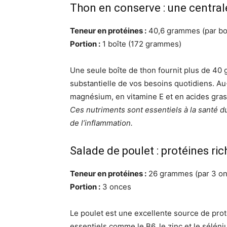
Thon en conserve : une central
Teneur en protéines :
40,6 grammes (par boî
Portion :
1 boîte (172 grammes)
Une seule boîte de thon fournit plus de 40
substantielle de vos besoins quotidiens. Au-
magnésium, en vitamine E et en acides gra
Ces nutriments sont essentiels à la santé du
de l’inflammation.
Salade de poulet : protéines ri
Teneur en protéines :
26 grammes (par 3 on
Portion :
3 onces
Le poulet est une excellente source de prot
essentiels comme le B6, le zinc et le séléni