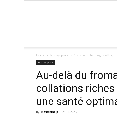
Home
Без рубрики
Au-delà du fromage cottage : 5
Без рубрики
Au-delà du froma
collations riches
une santé optim
By
maxwelhelp
-
24.11.2025