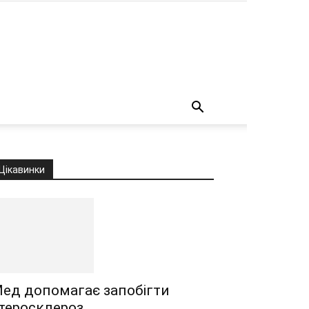
о
Цікавинки
ед допомагає запобігти
теросклероз