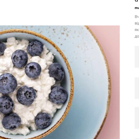
ma
Вч
ві
як
до