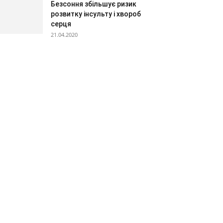
Безсоння збільшує ризик
розвитку інсульту і хвороб
серця
21.04.2020