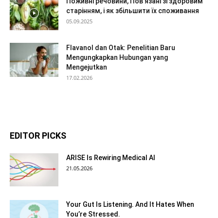
Поживні речовини, Пов’язані зі здоровим
старінням, і як збільшити їх споживання
05.09.2025
Flavanol dan Otak: Penelitian Baru
Mengungkapkan Hubungan yang
Mengejutkan
17.02.2026
EDITOR PICKS
ARISE Is Rewiring Medical AI
21.05.2026
Your Gut Is Listening. And It Hates When
You’re Stressed.