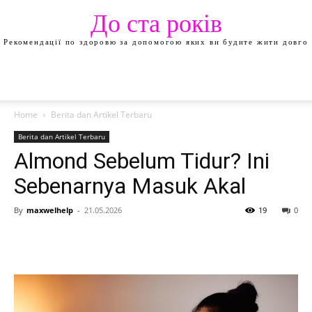
До ста років
Рекомендації по здоровю за допомогою яких ви будите жити довго
Home
Berita dan Artikel Terbaru
Berita dan Artikel Terbaru
Almond Sebelum Tidur? Ini
Sebenarnya Masuk Akal
By
maxwelhelp
-
21.05.2026
19
0