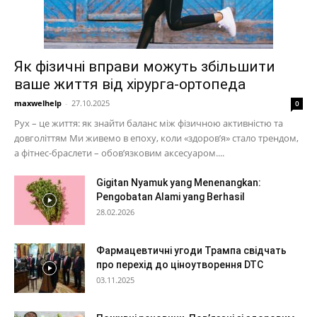
Як фізичні вправи можуть збільшити
ваше життя від хірурга-ортопеда
maxwelhelp
-
27.10.2025
0
Рух – це життя: як знайти баланс між фізичною активністю та
довголіттям Ми живемо в епоху, коли «здоров’я» стало трендом,
а фітнес-браслети – обов’язковим аксесуаром....
Gigitan Nyamuk yang Menenangkan:
Pengobatan Alami yang Berhasil
28.02.2026
Фармацевтичні угоди Трампа свідчать
про перехід до ціноутворення DTC
03.11.2025