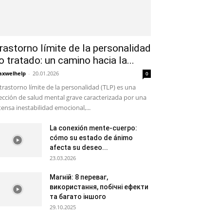
rastorno límite de la personalidad
o tratado: un camino hacia la...
xwelhelp
-
20.01.2026
0
 trastorno límite de la personalidad (TLP) es una
ección de salud mental grave caracterizada por una
tensa inestabilidad emocional,...
La conexión mente-cuerpo:
cómo su estado de ánimo
afecta su deseo...
23.03.2026
Магній: 8 переваг,
використання, побічні ефекти
та багато іншого
29.10.2025