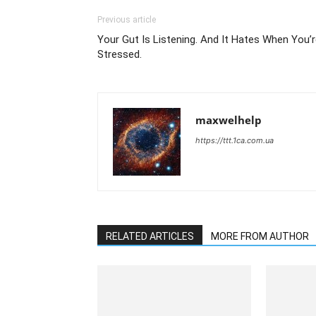
Previous article
Your Gut Is Listening. And It Hates When You’
Stressed.
maxwelhelp
https://ttt.1ca.com.ua
RELATED ARTICLES
MORE FROM AUTHOR