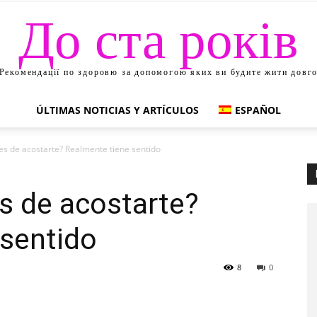
До ста років
Рекомендації по здоровю за допомогою яких ви будите жити довг
ÚLTIMAS NOTICIAS Y ARTÍCULOS
ESPAÑOL
s de acostarte? Realmente tiene sentido
s de acostarte?
 sentido
8
0