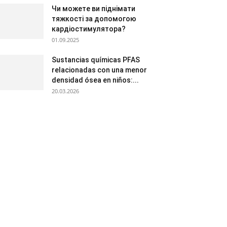
Чи можете ви піднімати
тяжкості за допомогою
кардіостимулятора?
01.09.2025
Sustancias químicas PFAS
relacionadas con una menor
densidad ósea en niños:...
20.03.2026