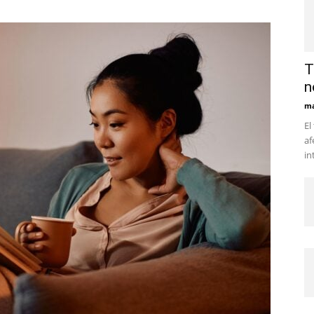
T
n
ma
El
af
in