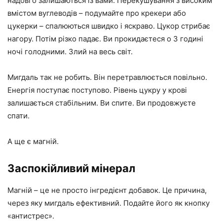
надовго залишаються із вами. Перекушування з високим
вмістом вуглеводів – подумайте про крекери або
цукерки – спалюються швидко і яскраво. Цукор стрибає
нагору. Потім різко падає. Ви прокидаєтеся о 3 годині
ночі голодними. Злий на весь світ.
Мигдаль так не робить. Він перетравлюється повільно.
Енергія поступає поступово. Рівень цукру у крові
залишається стабільним. Ви спите. Ви продовжуєте
спати.
А ще є магній.
Заспокійливий мінерал
Магній – це не просто інгредієнт добавок. Це причина,
через яку мигдаль ефективний. Подайте його як кнопку
«антистрес».