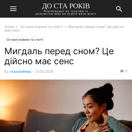
ДО СТА РОКІВ
Рекомендації по здоровю за
допомогою яких ви будите жити довго
Home
Останні новини та статті
Мигдаль перед сном? Це дійсно
має сенс
Останні новини та статті
Мигдаль перед сном? Це
дійсно має сенс
0
By
maxwelhelp
-
21.05.2026