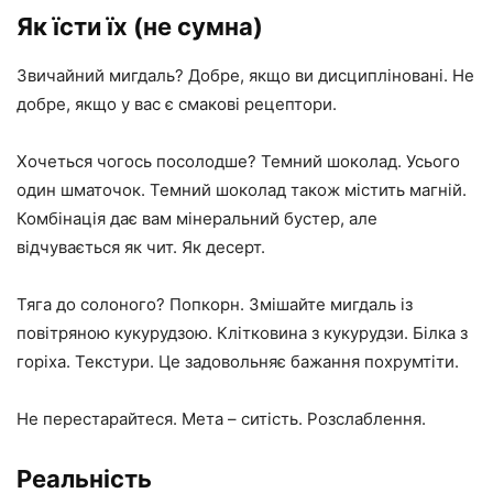
Як їсти їх (не сумна)
Звичайний мигдаль? Добре, якщо ви дисципліновані. Не
добре, якщо у вас є смакові рецептори.
Хочеться чогось посолодше? Темний шоколад. Усього
один шматочок. Темний шоколад також містить магній.
Комбінація дає вам мінеральний бустер, але
відчувається як чит. Як десерт.
Тяга до солоного? Попкорн. Змішайте мигдаль із
повітряною кукурудзою. Клітковина з кукурудзи. Білка з
горіха. Текстури. Це задовольняє бажання похрумтіти.
Не перестарайтеся. Мета – ситість. Розслаблення.
Реальність