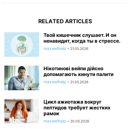
RELATED ARTICLES
Твой кишечник слушает. И он
ненавидит, когда ты в стрессе.
maxwelhelp
-
21.05.2026
Нікотинові вейпи дійсно
допомагають кинути палити
maxwelhelp
-
21.05.2026
Цикл ажиотажа вокруг
пептидов требует жестких
рамок
maxwelhelp
-
20.05.2026