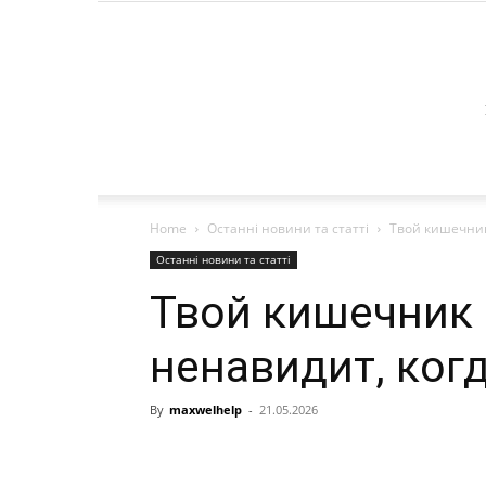
Home
Останні новини та статті
Твой кишечник 
Останні новини та статті
Твой кишечник 
ненавидит, когд
By
maxwelhelp
-
21.05.2026