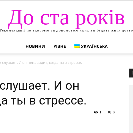
До ста років
Рекомендації по здоровю за допомогою яких ви будите жити довг
НОВИНИ
РІЗНЕ
УКРАЇНСЬКА
слушает. И он ненавидит, когда ты в стрессе.
слушает. И он
а ты в стрессе.
1
0