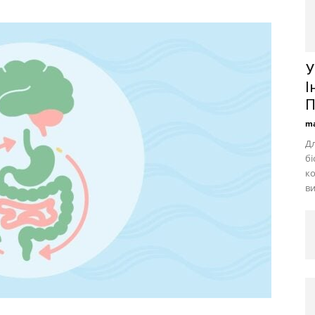
У
І
П
ma
Дл
бі
ко
ви