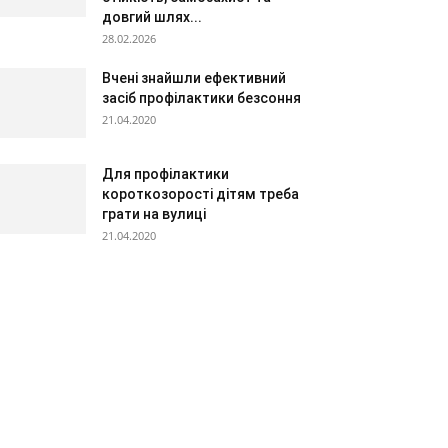
довгий шлях...
28.02.2026
Вчені знайшли ефективний
засіб профілактики безсоння
21.04.2020
Для профілактики
короткозорості дітям треба
грати на вулиці
21.04.2020