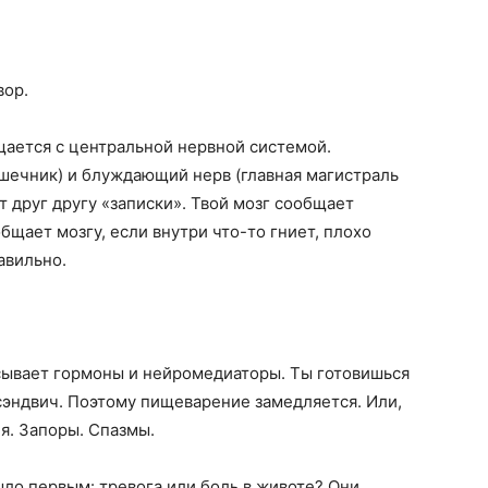
вор.
ается с центральной нервной системой.
ишечник) и блуждающий нерв (главная магистраль
 друг другу «записки». Твой мозг сообщает
бщает мозгу, если внутри что-то гниет, плохо
авильно.
асывает гормоны и нейромедиаторы. Ты готовишься
 сэндвич. Поэтому пищеварение замедляется. Или,
ея. Запоры. Спазмы.
ыло первым: тревога или боль в животе? Они