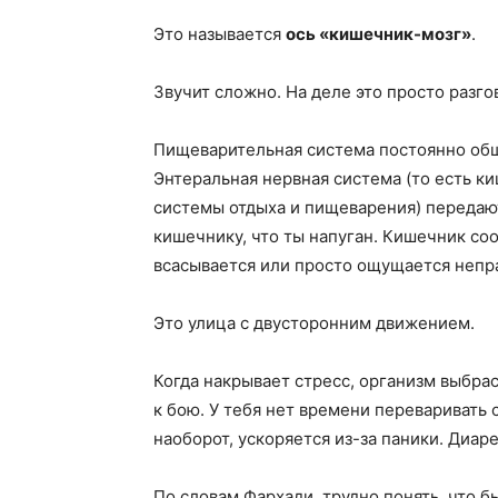
Это называется
ось «кишечник-мозг»
.
Звучит сложно. На деле это просто разго
Пищеварительная система постоянно общ
Энтеральная нервная система (то есть к
системы отдыха и пищеварения) передают
кишечнику, что ты напуган. Кишечник соо
всасывается или просто ощущается непр
Это улица с двусторонним движением.
Когда накрывает стресс, организм выбр
к бою. У тебя нет времени переваривать
наоборот, ускоряется из-за паники. Диар
По словам Фархади, трудно понять, что б