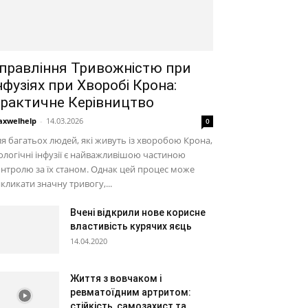
правління Тривожністю при
нфузіях при Хворобі Крона:
рактичне Керівництво
xwelhelp
-
14.03.2026
0
я багатьох людей, які живуть із хворобою Крона,
ологічні інфузії є найважливішою частиною
нтролю за їх станом. Однак цей процес може
кликати значну тривогу,...
Вчені відкрили нове корисне
властивість курячих яєць
14.04.2020
Життя з вовчаком і
ревматоїдним артритом:
стійкість, самозахист та