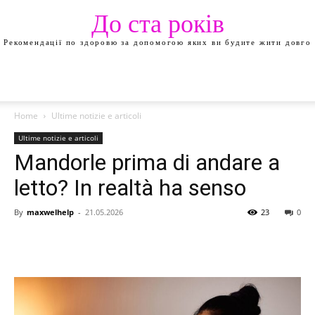
До ста років
Рекомендації по здоровю за допомогою яких ви будите жити довго
Home
Ultime notizie e articoli
Ultime notizie e articoli
Mandorle prima di andare a
letto? In realtà ha senso
By
maxwelhelp
-
21.05.2026
23
0