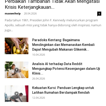
Perbaikan Tambahan Tidak Akan Mengatasi
Krisis Keterjangkauan...
maxwelhelp
-
28.04.2026
0
Pada tahun 1961, Presiden John F. Kennedy meluncurkan program
Apollo, sebuah misi yang tidak hanya didorong oleh inspirasi, namun
juga...
Paradoks Kentang: Bagaimana
Mendinginkan dan Memanaskan Kembali
Dapat Mengubah Makanan Glikemik...
10.04.2026
Analisis AI terhadap Data Reddit
Mengungkap Potensi Kesenjangan dalam Uji
Klinis...
26.04.2026
Kekuatan Kursi: Panduan Lengkap untuk
Latihan Rumahan Berdampak Rendah
12.04.2026