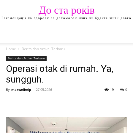
До ста років
Рекомендації по здоровю за допомогою яких ви будите жити довго
Home
Berita dan Artikel Terbaru
Berita dan Artikel Terbaru
Operasi otak di rumah. Ya,
sungguh.
By
maxwelhelp
-
27.05.2026
19
0