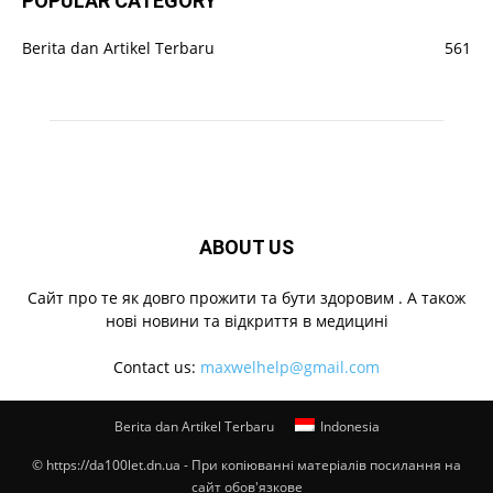
POPULAR CATEGORY
Berita dan Artikel Terbaru
561
ABOUT US
Cайт про те як довго прожити та бути здоровим . А також
нові новини та відкриття в медицині
Contact us:
maxwelhelp@gmail.com
Berita dan Artikel Terbaru
Indonesia
© https://da100let.dn.ua - При копіюванні матеріалів посилання на
сайт обов'язкове