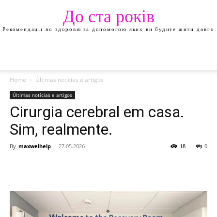
До ста років
Рекомендації по здоровю за допомогою яких ви будите жити довго
Home
Últimas notícias e artigos
Últimas notícias e artigos
Cirurgia cerebral em casa.
Sim, realmente.
By
maxwelhelp
-
27.05.2026
18
0