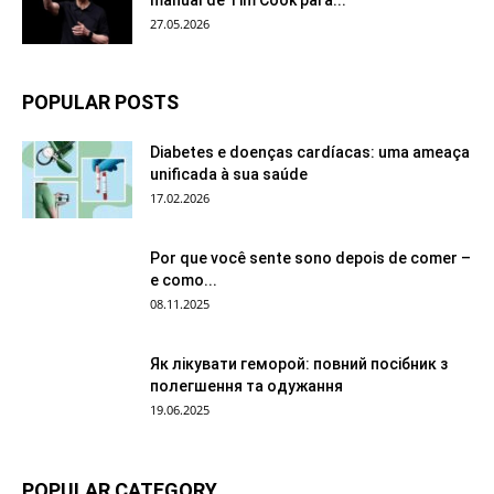
manual de Tim Cook para...
27.05.2026
POPULAR POSTS
Diabetes e doenças cardíacas: uma ameaça
unificada à sua saúde
17.02.2026
Por que você sente sono depois de comer –
e como...
08.11.2025
Як лікувати геморой: повний посібник з
полегшення та одужання
19.06.2025
POPULAR CATEGORY