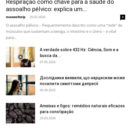
Respiração como chave para a saúde do
assoalho pélvico: explica um...
maxwelhelp
-
20.03.2026
0
O assoalho pélvico – frequentemente descrito como uma “rede” de
músculos que sustentam a bexiga, o intestino e o útero – é vital
para...
A verdade sobre 432 Hz: Ciência, Som e a
busca da...
07.05.2026
Дослідники виявили, що нарцисизм може
посилити симптоми депресії
06.09.2025
Ameixas e figos: remédios naturais eficazes
para constipação
29.03.2026