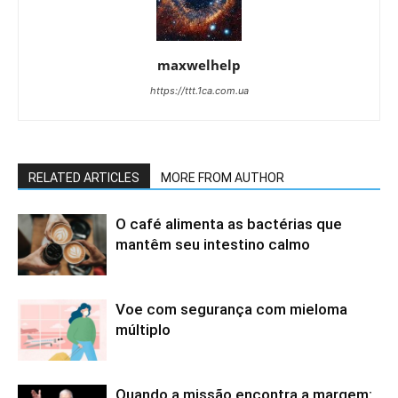
maxwelhelp
https://ttt.1ca.com.ua
RELATED ARTICLES
MORE FROM AUTHOR
O café alimenta as bactérias que
mantêm seu intestino calmo
Voe com segurança com mieloma
múltiplo
Quando a missão encontra a margem: