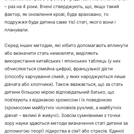
– раз на 4 роки. Вчені стверджують, що, якщо такий
фактор, як оновлення крові, буде враховано, то
подружжя буде дитина саме тієї статі, якого вони і
планували.
Серед інших методик, які нібито допомагають вплинути
або визначити стать немовляти, виділяють
використання китайських і японських таблиць (у них
обчислюється сімейна цифра), французької дієти
(способу харчування сімей, у яких народжуються лише
дівчата або хлопчики). Також вважається, що за стать
дитини більшою мірою відповідальний батько, що
пов’язують з відзнакою хромосом і їх поведінкою
(хромосоми майбутніх чоловіків рухливі, а майбутніх
дівчат – великі й живучі). Зовсім сумнівними з точки
зору науки здаються методи визначення статі дитини за
допомогою теорії лідерства в сім’ї або стресів. Єдиної