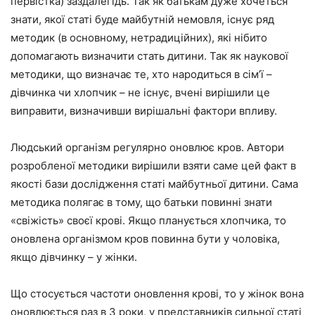
первістка) заздалегідь. Так як батькам дуже хочеться
знати, якої статі буде майбутній немовля, існує ряд
методик (в основному, нетрадиційних), які нібито
допомагають визначити стать дитини. Так як наукової
методики, що визначає те, хто народиться в сім’ї –
дівчинка чи хлопчик – не існує, вчені вирішили це
виправити, визначивши вирішальні фактори впливу.
Людський організм регулярно оновлює кров. Автори
розробленої методики вирішили взяти саме цей факт в
якості бази дослідження статі майбутньої дитини. Сама
методика полягає в тому, що батьки повинні знати
«свіжість» своєї крові. Якщо планується хлопчика, то
оновлена організмом кров повинна бути у чоловіка,
якщо дівчинку – у жінки.
Що стосується частоти оновлення крові, то у жінок вона
оновлюється раз в 3 роки, у представників сильної статі