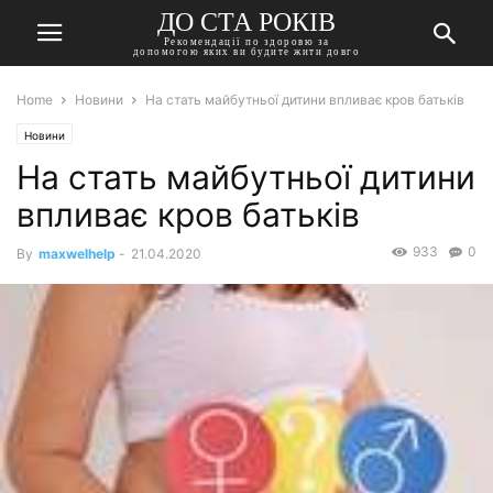
ДО СТА РОКІВ
Рекомендації по здоровю за
допомогою яких ви будите жити довго
Home
Новини
На стать майбутньої дитини впливає кров батьків
Новини
На стать майбутньої дитини
впливає кров батьків
933
0
By
maxwelhelp
-
21.04.2020