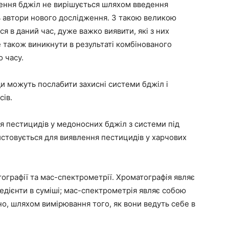
ення бджіл не вирішується шляхом введення
 автори нового дослідження. З такою великою
я в даний час, дуже важко виявити, які з них
також виникнути в результаті комбінованого
 часу.
ди можуть послабити захисні системи бджіл і
сів.
я пестицидів у медоносних бджіл з системи під
стовується для виявлення пестицидів у харчових
графії та мас-спектрометрії. Хроматографія являє
едієнти в суміші; мас-спектрометрія являє собою
но, шляхом вимірювання того, як вони ведуть себе в