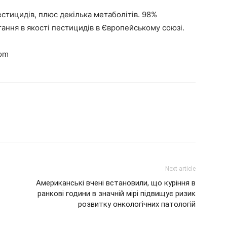
стицидів, плюс декілька метаболітів. 98%
ання в якості пестицидів в Європейському союзі.
om
Next article
Американські вчені встановили, що куріння в
ранкові години в значній мірі підвищує ризик
розвитку онкологічних патологій