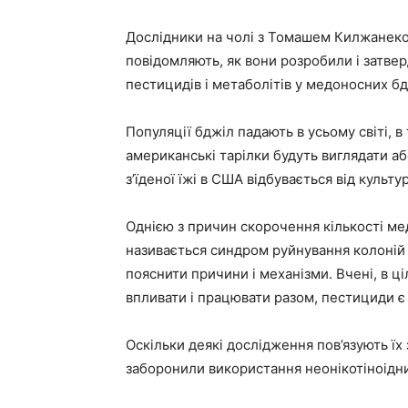
Дослідники на чолі з Томашем Килжанеком
повідомляють, як вони розробили і затве
пестицидів і метаболітів у медоносних бд
Популяції бджіл падають в усьому світі, в
американські тарілки будуть виглядати а
з’їденої їжі в США відбувається від культ
Однією з причин скорочення кількості мед
називається синдром руйнування колоній
пояснити причини і механізми. Вчені, в ці
впливати і працювати разом, пестициди є 
Оскільки деякі дослідження пов’язують їх
заборонили використання неонікотіноідни