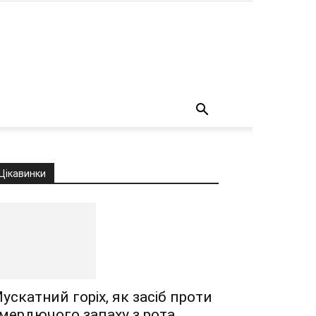
о
Цікавинки
ускатний горіх, як засіб проти
мердючого запаху з рота