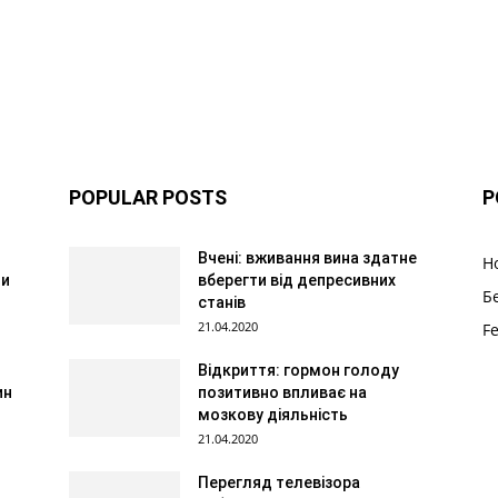
POPULAR POSTS
P
Вчені: вживання вина здатне
Н
 и
вберегти від депресивних
Б
станів
21.04.2020
F
Відкриття: гормон голоду
ин
позитивно впливає на
мозкову діяльність
21.04.2020
Перегляд телевізора