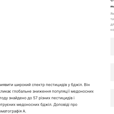
ma
Як
та
дл
ко
иявити широкий спектр пестицидів у бджіл. Він
кликає глобальне зниження популяції медоносних
оду знайдено до 57 різних пестицидів і
труєних медоносних бджіл. Доповіді про
матографія A.