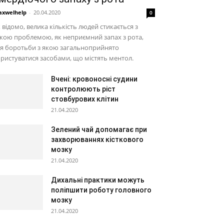
xwelhelp
-
20.04.2020
0
 відомо, велика кількість людей стикається з
кою проблемою, як неприємний запах з рота,
я боротьби з якою загальноприйнято
ристуватися засобами, що містять ментол.
Вчені: кровоносні судини
контролюють ріст
стовбурових клітин
21.04.2020
Зелений чай допомагає при
захворюваннях кісткового
мозку
21.04.2020
Дихальні практики можуть
поліпшити роботу головного
мозку
21.04.2020