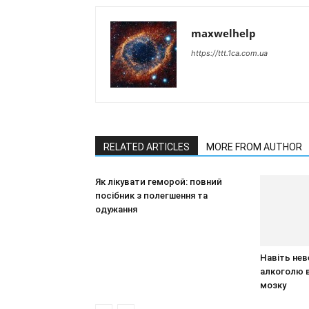
maxwelhelp
https://ttt.1ca.com.ua
RELATED ARTICLES
MORE FROM AUTHOR
Як лікувати геморой: повний
посібник з полегшення та
одужання
Навіть нев
алкоголю 
мозку