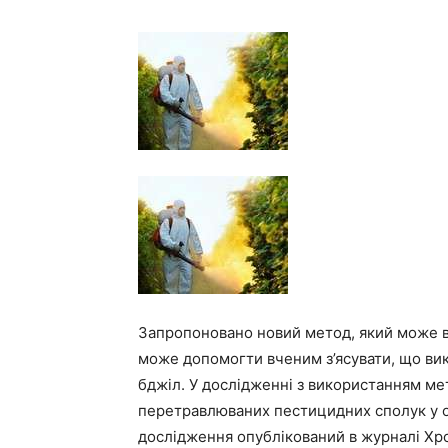
Запропоновано новий метод, який може в
може допомогти вченим з’ясувати, що ви
бджіл. У дослідженні з використанням мет
перетравлюваних пестицидних сполук у о
дослідження опублікований в журналі Хро