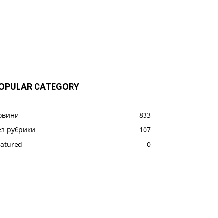
OPULAR CATEGORY
овини
833
ез рубрики
107
eatured
0