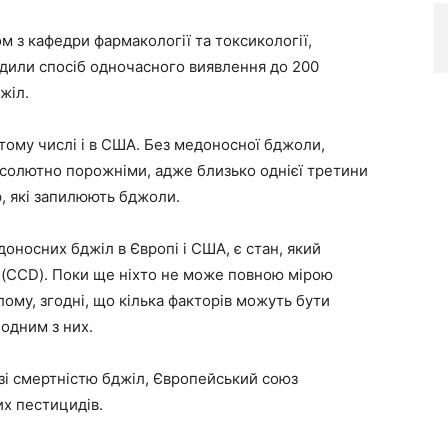
 з кафедри фармакології та токсикології,
рдили спосіб одночасного виявлення до 200
жіл.
 тому числі і в США. Без медоносної бджоли,
бсолютно порожніми, адже близько однієї третини
ур, які запилюють бджоли.
оносних бджіл в Європі і США, є стан, який
 (CCD). Поки ще ніхто не може повною мірою
лому, згодні, що кілька факторів можуть бути
одним з них.
 зі смертністю бджіл, Європейський союз
х пестицидів.