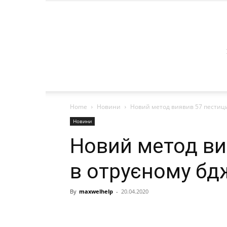
Home
Новини
Новий метод виявив 57 пестици
Новини
Новий метод ви
в отруєному бд
By
maxwelhelp
-
20.04.2020