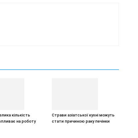
елика кількість
Страви азіатської кухні можуть
впливає на роботу
стати причиною раку печінки