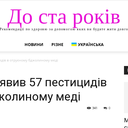
До ста років
Рекомендації по здоровю за допомогою яких ви будите жити довг
НОВИНИ
РІЗНЕ
УКРАЇНСЬКА
дів в отруєному бджолиному меді
явив 57 пестицидів
жолиному меді
341
0
М
с