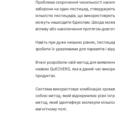
Проблема скорочення чисельності насел
заборони на один пестицид, стверджують
кількістю пестицидів, що використовуютьс
можуть нашкодити бджолам. Шкода може 
впливу або накопичення протягом довгого
Навіть при дуже низьких рівнях, пестици
зробити їх уразливими для паразитів і віру
Вчені розробили свій метод для виявленн
назвою QuEChERS, яка в даний час викори
продуктах.
Система використовує комбінацію хромато
собою метод, який відокремлює різні інгр
метод, який ідентифікує молекули кількіс
магнітному полі.