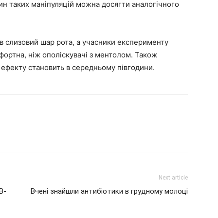
лин таких маніпуляцій можна досягти аналогічного
в слизовий шар рота, а учасники експерименту
фортна, ніж ополіскувачі з ментолом. Також
 ефекту становить в середньому півгодини.
Next article
В-
Вчені знайшли антибіотики в грудному молоці