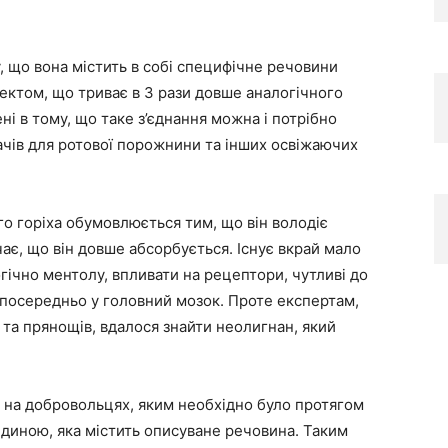
, що вона містить в собі специфічне речовини
ктом, що триває в 3 рази довше аналогічного
ні в тому, що таке з’єднання можна і потрібно
вачів для ротової порожнини та інших освіжаючих
о горіха обумовлюється тим, що він володіє
є, що він довше абсорбується. Існує вкрай мало
огічно ментолу, впливати на рецептори, чутливі до
езпосередньо у головний мозок. Проте експертам,
 та прянощів, вдалося знайти неолигнан, який
 на добровольцях, яким необхідно було протягом
диною, яка містить описуване речовина. Таким