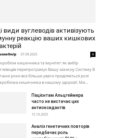
і види вуглеводів активізують
мунну реакцію ваших кишкових
актерій
xwelhelp
-
07.09.2025
0
кробіом кишечника та імунітет: як вибір
глеводів перепрограмує Вашу захисну Систему В
танні роки все більше уваги приділяється ролі
кробіома кишечника в нашому здоров’ї. Ми...
Пацієнтам Альцгеймера
часто не вистачає цих
антиоксидантів
15.10.2025
Аналіз генетичних повторів
передбачає роль