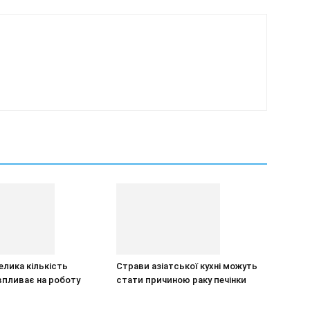
елика кількість
Страви азіатської кухні можуть
впливає на роботу
стати причиною раку печінки