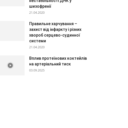
нестабільності ДНК у
шизофренії
21.04.2020
Правильне харчування –
захист від інфаркту і різних
хвороб серцево-судинної
системи
21.04.2020
Вплив протеїнових коктейлів
на артеріальний тиск
03.09.2025