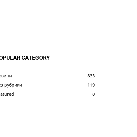
OPULAR CATEGORY
овини
833
ез рубрики
119
eatured
0