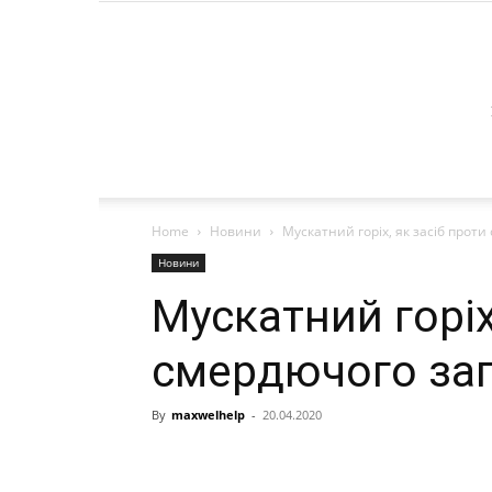
Home
Новини
Мускатний горіх, як засіб проти
Новини
Мускатний горіх
смердючого зап
By
maxwelhelp
-
20.04.2020