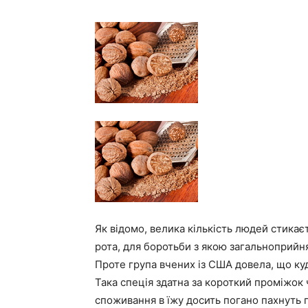
Як відомо, велика кількість людей стика
рота, для боротьби з якою загальноприйн
Проте група вчених із США довела, що куд
Така спеція здатна за короткий проміжок 
споживання в їжу досить погано пахнуть 