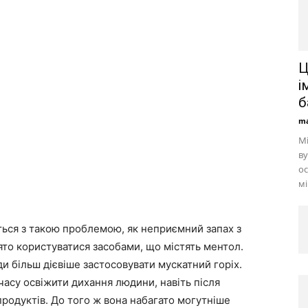
Ц
і
б
ma
Мі
ву
ос
мі
ється з такою проблемою, як неприємний запах з
ято користуватися засобами, що містять ментол.
и більш дієвіше застосовувати мускатний горіх.
часу освіжити дихання людини, навіть після
продуктів. До того ж вона набагато могутніше