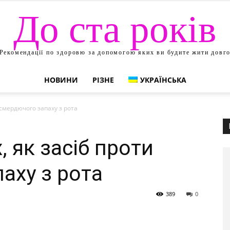
До ста років
Рекомендації по здоровю за допомогою яких ви будите жити довг
НОВИНИ
РІЗНЕ
УКРАЇНСЬКА
 смердючого запаху з рота
, як засіб проти
аху з рота
389
0