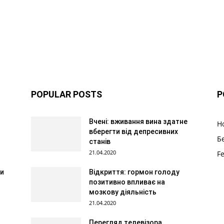
POPULAR POSTS
P
Вчені: вживання вина здатне
Н
вберегти від депресивних
Б
станів
21.04.2020
F
ти
Відкриття: гормон голоду
позитивно впливає на
мозкову діяльність
21.04.2020
Перегляд телевізора