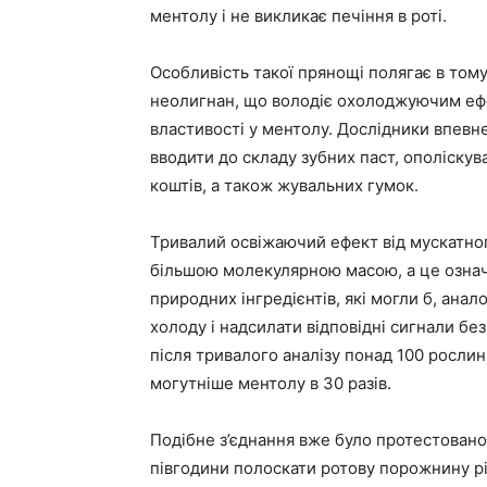
ментолу і не викликає печіння в роті.
Особливість такої прянощі полягає в тому
неолигнан, що володіє охолоджуючим ефе
властивості у ментолу. Дослідники впевне
вводити до складу зубних паст, ополіску
коштів, а також жувальних гумок.
Тривалий освіжаючий ефект від мускатног
більшою молекулярною масою, а це означа
природних інгредієнтів, які могли б, анал
холоду і надсилати відповідні сигнали б
після тривалого аналізу понад 100 рослин
могутніше ментолу в 30 разів.
Подібне з’єднання вже було протестовано
півгодини полоскати ротову порожнину рі