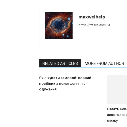
maxwelhelp
https://ttt.1ca.com.ua
RELATED ARTICLES
MORE FROM AUTHOR
Як лікувати геморой: повний
посібник з полегшення та
одужання
Навіть нев
алкоголю 
мозку