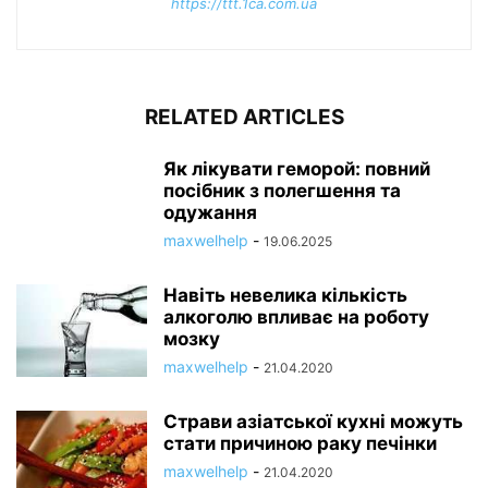
https://ttt.1ca.com.ua
RELATED ARTICLES
Як лікувати геморой: повний
посібник з полегшення та
одужання
maxwelhelp
-
19.06.2025
Навіть невелика кількість
алкоголю впливає на роботу
мозку
maxwelhelp
-
21.04.2020
Страви азіатської кухні можуть
стати причиною раку печінки
maxwelhelp
-
21.04.2020