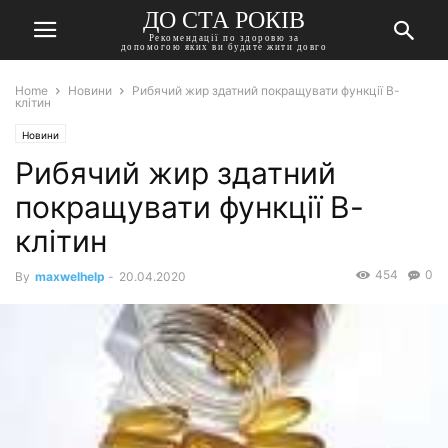
ДО СТА РОКІВ
Рекомендації по здоровю за
допомогою яких ви будите жити довго
Home
Новини
Рибячий жир здатний покращувати функції В-
клітин
Новини
Рибячий жир здатний
покращувати функції В-
клітин
454
0
By
maxwelhelp
-
20.04.2020