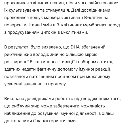
проводився з кількох тканин, після чого здійснювалося
їх культивування та стимуляція. Далі дослідниками
проводився пошук маркерів активації В-клітин на
поверхні клітини і змін в В-клітинних мембранах поряд
з продукуванням цитокінів В-клітинами.
В результаті було виявлено, що DHA-збагачений
риб’ячий жир володіє значно більшою мірою
розширеної В-клітинної активації і набором антитіл,
здатних надати фактичну допомогу імунної реакції,
пов’язаної з патогенним процесом при можливому
усуненні запального процесу.
Виконана дослідниками робота є підтвердженням того,
що риб’ячий жир може забезпечити можливість
наближення до розуміння імунної діяльності з більш
досконалими її характеристиками.