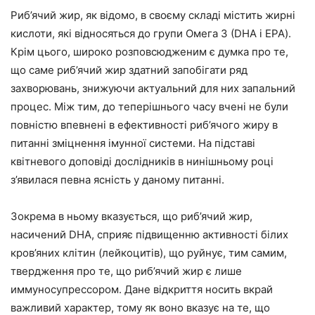
Риб’ячий жир, як відомо, в своєму складі містить жирні
кислоти, які відносяться до групи Омега 3 (DHA і EPA).
Крім цього, широко розповсюдженим є думка про те,
що саме риб’ячий жир здатний запобігати ряд
захворювань, знижуючи актуальний для них запальний
процес. Між тим, до теперішнього часу вчені не були
повністю впевнені в ефективності риб’ячого жиру в
питанні зміцнення імунної системи. На підставі
квітневого доповіді дослідників в нинішньому році
з’явилася певна ясність у даному питанні.
Зокрема в ньому вказується, що риб’ячий жир,
насичений DHA, сприяє підвищенню активності білих
кров’яних клітин (лейкоцитів), що руйнує, тим самим,
твердження про те, що риб’ячий жир є лише
иммуносупрессором. Дане відкриття носить вкрай
важливий характер, тому як воно вказує на те, що