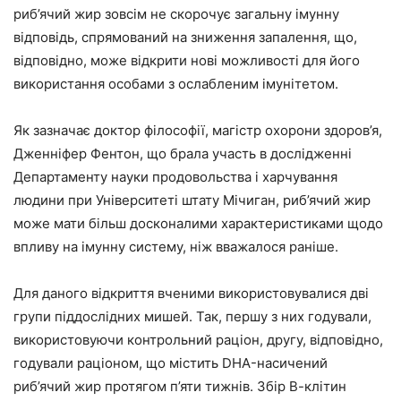
риб’ячий жир зовсім не скорочує загальну імунну
відповідь, спрямований на зниження запалення, що,
відповідно, може відкрити нові можливості для його
використання особами з ослабленим імунітетом.
Як зазначає доктор філософії, магістр охорони здоров’я,
Дженніфер Фентон, що брала участь в дослідженні
Департаменту науки продовольства і харчування
людини при Університеті штату Мічиган, риб’ячий жир
може мати більш досконалими характеристиками щодо
впливу на імунну систему, ніж вважалося раніше.
Для даного відкриття вченими використовувалися дві
групи піддослідних мишей. Так, першу з них годували,
використовуючи контрольний раціон, другу, відповідно,
годували раціоном, що містить DHA-насичений
риб’ячий жир протягом п’яти тижнів. Збір В-клітин