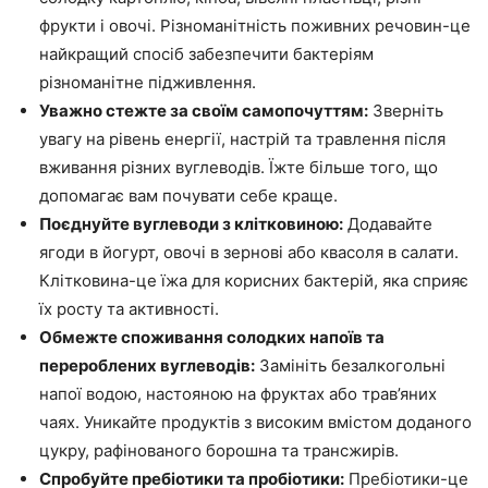
фрукти і овочі. Різноманітність поживних речовин-це
найкращий спосіб забезпечити бактеріям
різноманітне підживлення.
Уважно стежте за своїм самопочуттям:
Зверніть
увагу на рівень енергії, настрій та травлення після
вживання різних вуглеводів. Їжте більше того, що
допомагає вам почувати себе краще.
Поєднуйте вуглеводи з клітковиною:
Додавайте
ягоди в йогурт, овочі в зернові або квасоля в салати.
Клітковина-це їжа для корисних бактерій, яка сприяє
їх росту та активності.
Обмежте споживання солодких напоїв та
перероблених вуглеводів:
Замініть безалкогольні
напої водою, настояною на фруктах або трав’яних
чаях. Уникайте продуктів з високим вмістом доданого
цукру, рафінованого борошна та трансжирів.
Спробуйте пребіотики та пробіотики:
Пребіотики-це