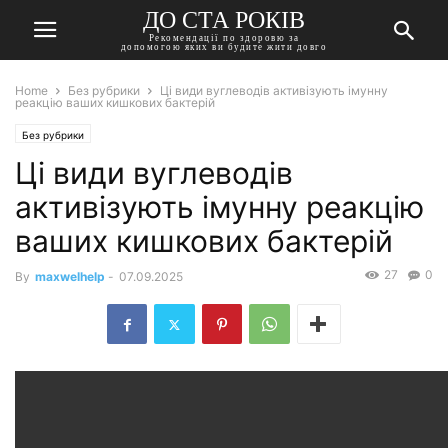
ДО СТА РОКІВ
Рекомендації по здоровю за
допомогою яких ви будите жити довго
Home
Без рубрики
Ці види вуглеводів активізують імунну
реакцію ваших кишкових бактерій
Без рубрики
Ці види вуглеводів
активізують імунну реакцію
ваших кишкових бактерій
27
0
By
maxwelhelp
-
07.09.2025