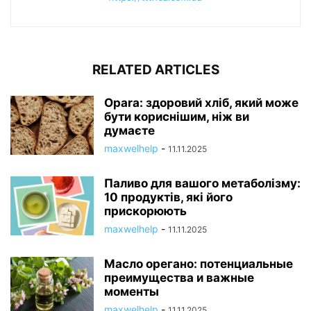
RELATED ARTICLES
Opara: здоровий хліб, який може
бути кориснішим, ніж ви
думаєте
maxwelhelp
-
11.11.2025
Паливо для вашого метаболізму:
10 продуктів, які його
прискорюють
maxwelhelp
-
11.11.2025
Масло орегано: потенциальные
преимущества и важные
моменты
maxwelhelp
-
11.11.2025