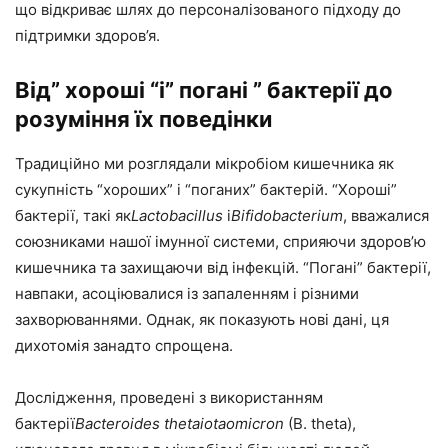
що відкриває шлях до персоналізованого підходу до
підтримки здоров’я.
Від” хороші “і” погані ” бактерії до
розуміння їх поведінки
Традиційно ми розглядали мікробіом кишечника як
сукупність “хороших” і “поганих” бактерій. “Хороші”
бактерії, такі як
Lactobacillus
і
Bifidobacterium
, вважалися
союзниками нашої імунної системи, сприяючи здоров’ю
кишечника та захищаючи від інфекцій. “Погані” бактерії,
навпаки, асоціювалися із запаленням і різними
захворюваннями. Однак, як показують нові дані, ця
дихотомія занадто спрощена.
Дослідження, проведені з використанням
бактерії
Bacteroides thetaiotaomicron
(B. theta),