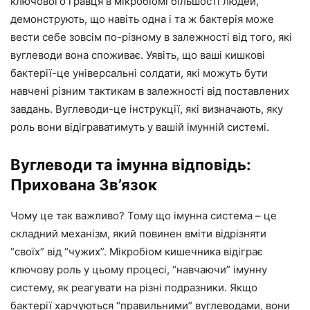
ключового гравця в мікробіомі більшості людей,
демонструють, що навіть одна і та ж бактерія може
вести себе зовсім по-різному в залежності від того, які
вуглеводи вона споживає. Уявіть, що ваші кишкові
бактерії-це універсальні солдати, які можуть бути
навчені різним тактикам в залежності від поставлених
завдань. Вуглеводи-це інструкції, які визначають, яку
роль вони відіграватимуть у вашій імунній системі.
Вуглеводи та імунна відповідь:
Прихована Зв’язок
Чому це так важливо? Тому що імунна система – це
складний механізм, який повинен вміти відрізняти
“своїх” від “чужих”. Мікробіом кишечника відіграє
ключову роль у цьому процесі, “навчаючи” імунну
систему, як реагувати на різні подразники. Якщо
бактерії харчуються “правильними” вуглеводами, вони