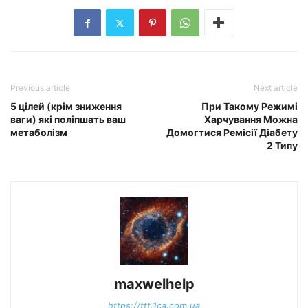
Previous article
Next article
5 цілей (крім зниження
При Такому Режимі
ваги) які поліпшать ваш
Харчування Можна
метаболізм
Домогтися Ремісії Діабету
2 Типу
maxwelhelp
https://ttt.1ca.com.ua