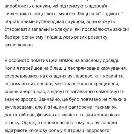
виробляють сполуки, які підтримують здоров’я
кишечника і зміцнюють імунітет. Якщо ж їх” годують ”
обробленими вуглеводами і цукром, вони можуть
створювати запальні молекули, які послаблюють захисні
бар’єри організму і підвищують ризик розвитку
захворювань.
Я особисто помітив цей зв’язок на власному досвіді.
Коли я перейшов на більш цілеспрямоване харчування,
зосередившись на складних вуглеводах, клітковині та
різноманітних овочах, моє травлення покращилося,
рівень енергії зріс, а відчуття загального самопочуття
значно зросло. Звичайно, це було пов’язано не тільки з
вуглеводами, але й з іншими факторами, такими як
достатній сон, фізична активність та зниження рівня
стресу. Однак, я переконався в тому, що вуглеводи
відіграють ключову роль у підтримці здорового