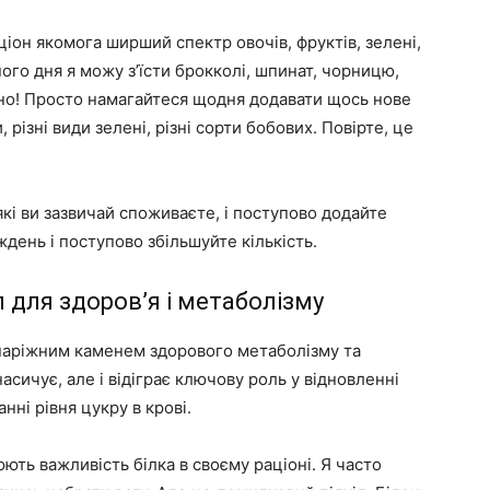
іон якомога ширший спектр овочів, фруктів, зелені,
ого дня я можу з’їсти брокколі, шпинат, чорницю,
адно! Просто намагайтеся щодня додавати щось нове
 різні види зелені, різні сорти бобових. Повірте, це
кі ви зазвичай споживаєте, і поступово додайте
иждень і поступово збільшуйте кількість.
л для здоров’я і метаболізму
 наріжним каменем здорового метаболізму та
асичує, але і відіграє ключову роль у відновленні
анні рівня цукру в крові.
нюють важливість білка в своєму раціоні. Я часто