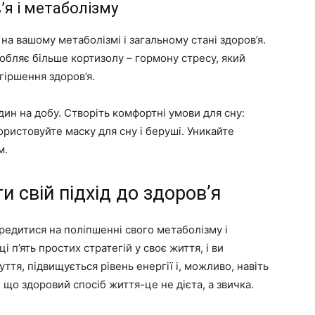
’я і метаболізму
а вашому метаболізмі і загальному стані здоров’я.
робляє більше кортизолу – гормону стресу, який
гіршення здоров’я.
ин на добу. Створіть комфортні умови для сну:
користовуйте маску для сну і беруші. Уникайте
м.
 свій підхід до здоров’я
едитися на поліпшенні свого метаболізму і
і п’ять простих стратегій у своє життя, і ви
тя, підвищується рівень енергії і, можливо, навіть
 що здоровий спосіб життя-це не дієта, а звичка.