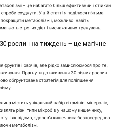
таболізмі – це набагато більш ефективний і стійкий
 спроби схуднути. У цій статті я поділюся п’ятьма
покращити метаболізм і, можливо, навіть
 вимагають строгих дієт і виснажливих тренувань.
: 30 рослин на тиждень – це магічне
 фруктів і овочів, але рідко замислюємося про те,
вживання. Прагнути до вживання 30 різних рослин
ово обґрунтована стратегія для поліпшення
лізму.
ина містить унікальний набір вітамінів, мінералів,
живлять різні типи мікробів у нашому кишечнику,
оту. І як відомо, здоров’я кишечника безпосередньо
чаючи метаболізм.