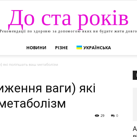
До ста років
Рекомендації по здоровю за допомогою яких ви будите жити довг
НОВИНИ
РІЗНЕ
УКРАЇНСЬКА
и) які поліпшать ваш метаболізм
ниження ваги) які
метаболізм
29
0
А
в