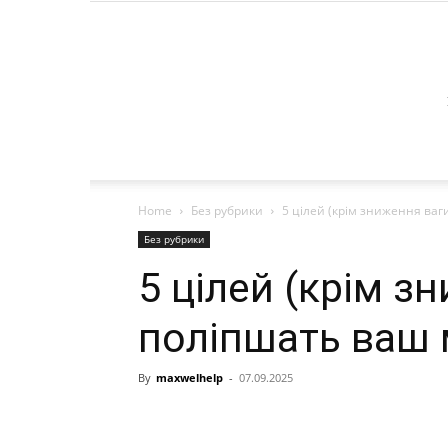
Home
Без рубрики
5 цілей (крім зниження ваг
Без рубрики
5 цілей (крім з
поліпшать ваш 
By
maxwelhelp
-
07.09.2025