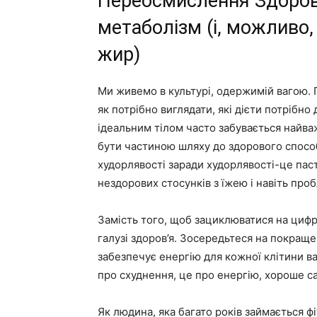
Переосмислення Здоров’
метаболізм (і, можливо
жир)
Ми живемо в культурі, одержимій вагою.
як потрібно виглядати, які дієти потрібно 
ідеальним тілом часто забувається найва
бути частиною шляху до здорового способ
худорлявості заради худорлявості-це паст
нездорових стосунків з їжею і навіть проб
Замість того, щоб зациклюватися на цифра
галузі здоров’я. Зосередьтеся на покраще
забезпечує енергію для кожної клітини в
про схуднення, це про енергію, хороше са
Як людина, яка багато років займається ф