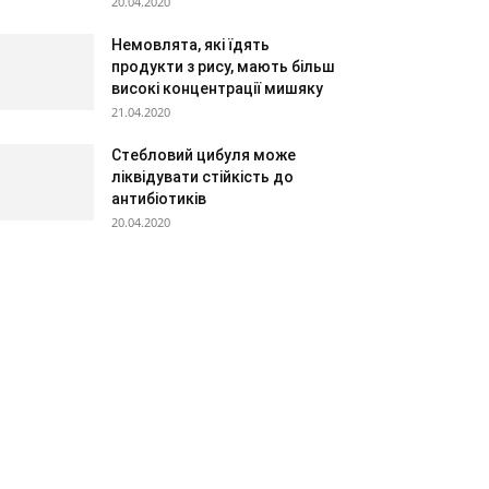
20.04.2020
Немовлята, які їдять
продукти з рису, мають більш
високі концентрації мишяку
21.04.2020
Стебловий цибуля може
ліквідувати стійкість до
антибіотиків
20.04.2020