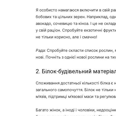
Я особисто намагаюся включити в свій рац
бобових та цільних зерен. Наприклад, одн
авокадо, сочевицю та кіноа. І це не скл
у свій раціон. Спробуйте екзотичні фрукти,
не тільки корисно, але і смачно!
Рада:
Спробуйте скласти список рослин, я
нові. Почніть з однієї нової рослини на т
2. Білок-будівельний матеріа
Споживання достатньої кількості білка є
загального самопочуття. Білок не тільки н
м’язів, підтримці м’язової маси та регулюв
Багато жінок, а іноді і чоловіки, недооці