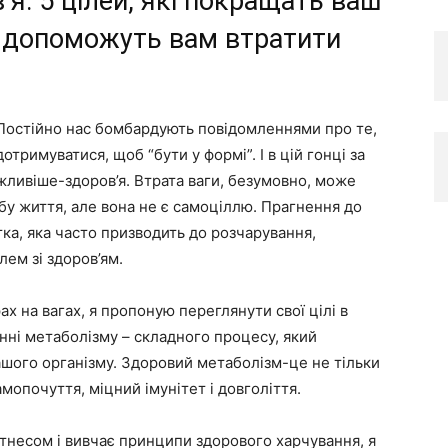
я: 5 цілей, які покращать ваш
, допоможуть вам втратити
 Постійно нас бомбардують повідомленнями про те,
дотримуватися, щоб “бути у формі”. І в цій гонці за
жливіше-здоров’я. Втрата ваги, безумовно, може
у життя, але вона не є самоціллю. Прагнення до
ка, яка часто призводить до розчарування,
лем зі здоров’ям.
х на вагах, я пропоную переглянути свої цілі в
нні метаболізму – складного процесу, який
ашого організму. Здоровий метаболізм-це не тільки
мопочуття, міцний імунітет і довголіття.
ітнесом і вивчає принципи здорового харчування, я