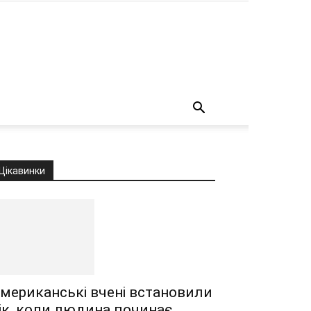
о
Цікавинки
мериканські вчені встановили
ік, коли людина починає