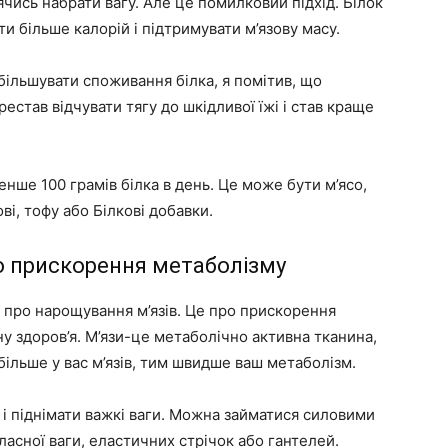
ячись набрати вагу. Але це помилковий підхід. Білок
 більше калорій і підтримувати м’язову масу.
більшувати споживання білка, я помітив, що
естав відчувати тягу до шкідливої їжі і став краще
нше 100 грамів білка в день. Це може бути м’ясо,
ві, тофу або Білкові добавки.
о прискорення метаболізму
и про нарощування м’язів. Це про прискорення
у здоров’я. М’язи-це метаболічно активна тканина,
більше у вас м’язів, тим швидше ваш метаболізм.
 і піднімати важкі ваги. Можна займатися силовими
асної ваги, еластичних стрічок або гантелей.