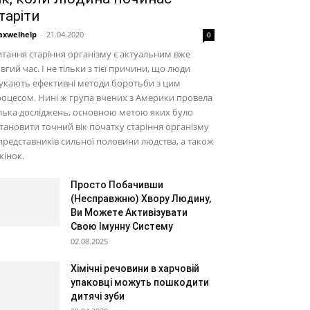
таріти
xwelhelp
-
21.04.2020
0
тання старіння організму є актуальним вже
вгий час. І не тільки з тієї причини, що люди
укають ефективні методи боротьби з цим
оцесом. Нині ж група вчених з Америки провела
лька досліджень, основною метою яких було
тановити точний вік початку старіння організму
представників сильної половини людства, а також
жінок.
Просто Побачивши
(Несправжню) Хвору Людину,
Ви Можете Активізувати
Свою Імунну Систему
02.08.2025
Хімічні речовини в харчовій
упаковці можуть пошкодити
дитячі зуби