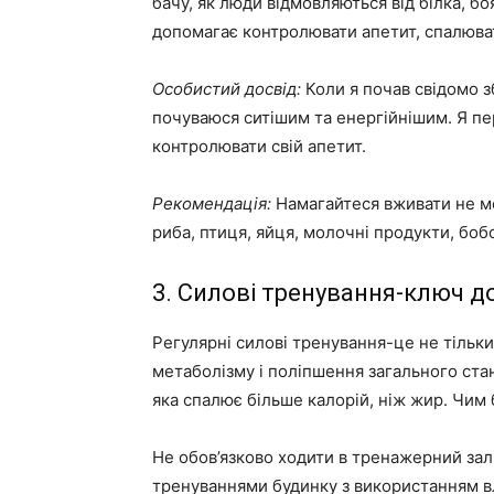
бачу, як люди відмовляються від білка, бо
допомагає контролювати апетит, спалювати
Особистий досвід:
Коли я почав свідомо з
почуваюся ситішим та енергійнішим. Я пер
контролювати свій апетит.
Рекомендація:
Намагайтеся вживати не ме
риба, птиця, яйця, молочні продукти, бобо
3. Силові тренування-ключ д
Регулярні силові тренування-це не тільк
метаболізму і поліпшення загального стан
яка спалює більше калорій, ніж жир. Чим 
Не обов’язково ходити в тренажерний зал
тренуваннями будинку з використанням вл