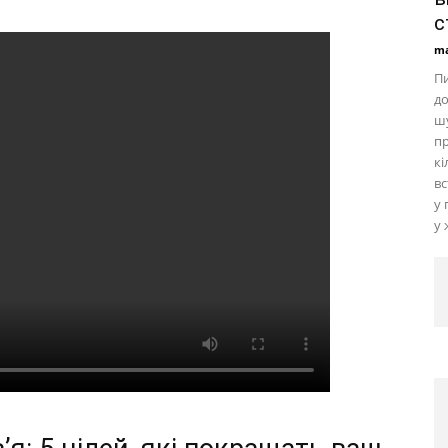
с
ma
Пи
до
ш
пр
кі
вс
у 
у 