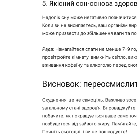
5. Якісний сон-основа здоров
Недолік сну може негативно позначитися н
Коли ви не висипаєтесь, ваш організм ви
може призвести до збільшення ваги та по
Рада:
Намагайтеся спати не менше 7-9 год
провітрюйте кімнату, вимкніть світло, ви
вживання кофеїну та алкоголю перед сно
Висновок: переосмислити
Схуднення-це не самоціль. Важливо зосер
загальному стані здоров’я. Впроваджуйте ц
побачите, як покращується ваше самопочут
позбудетеся від зайвого жиру. Пам’ятайте,
Почніть сьогодні, і ви не пошкодуєте!