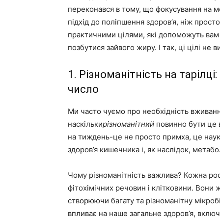
переконався в тому, що фокусування на ме
підхід до поліпшення здоров’я, ніж просто
практичними цілями, які допоможуть вам 
позбутися зайвого жиру. І так, ці цілі не
1. Різноманітність на тарілці
число
Ми часто чуємо про необхідність вживання
наскільки
різноманітний
повинно бути це 
на тиждень-це не просто примха, це наук
здоров’я кишечника і, як наслідок, метабо
Чому різноманітність важлива? Кожна росл
фітохімічних речовин і клітковини. Вони 
створюючи багату та різноманітну мікробі
впливає на наше загальне здоров’я, вклю