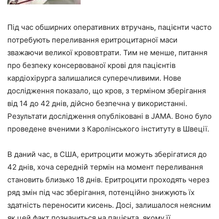
Під час обширних оперативних втручань, пацієнти часто
потребують переливання еритроцитарної маси
зважаючи великої крововтрати. Тим не менше, питання
про безпеку консервованої крові для пацієнтів
кардіохірурга залишалися суперечливими. Нове
дослідження показало, що кров, з терміном зберігання
від 14 до 42 днів, дійсно безпечна у використанні.
Результати дослідження опубліковані в JAMA. Воно було
проведене вченими з Каролінського інституту в Швеції.
В даний час, в США, еритроцити можуть зберігатися до
42 днів, хоча середній термін на момент переливання
становить близько 18 днів. Еритроцити проходять через
ряд змін під час зберігання, потенційно знижують їх
здатність переносити кисень. Досі, залишалося неясним
як цей факт позначиться на пацієнта, якому її