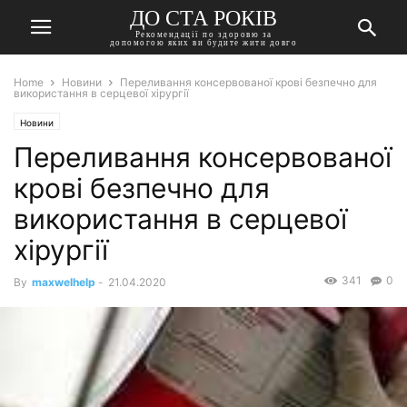
ДО СТА РОКІВ
Рекомендації по здоровю за
допомогою яких ви будите жити довго
Home
Новини
Переливання консервованої крові безпечно для
використання в серцевої хірургії
Новини
Переливання консервованої
крові безпечно для
використання в серцевої
хірургії
341
0
By
maxwelhelp
-
21.04.2020