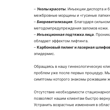
–
Уколы красоты
. Инъекции диспорта и 
межбровные морщины и «гусиные лапки
–
Биоревитализация
. Благодаря сильно
методомпредупреждения заломов кожи.
–
Инъекционная подтяжка лица
. Проник
обладает эффектом лифтинга.
–
Карбоновый пилинг и лазерная шлифо
эпидермис.
Обращаясь в нашу гинекологическую клин
проблем уже после первых процедур. М
симптомы которого знакомы рожавшим 
Отсутствие необходимости стационарно
позволяют нашим клиентам быстро верну
Устранить возрастные изменения в облас