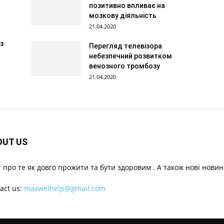
позитивно впливає на
мозкову діяльність
21.04.2020
з
Перегляд телевізора
небезпечний розвитком
венозного тромбозу
21.04.2020
OUT US
 про те як довго прожити та бути здоровим . А також нові новин
act us:
maxwelhelp@gmail.com