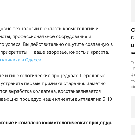
довые технологии в области косметологии и
Ф
исты, профессиональное оборудование и
с
о успеха. Вы действительно ощутите созданную в
ц
 приоритеты — ваше здоровье, юность и красота.
ma
 клиника в Одессе
Ад
Тр
фа
е и гинекологических процедурах. Передовые
As
 устранить первые признаки старения. Заметно
ці
ся выработка коллагена, восстанавливается
ивающих процедур наши клиенты выглядят на 5-10
жение и комплекс косметологических процедур.