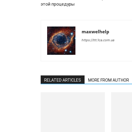
этой процедуры
maxwelhelp
https://ttt.1ca.com.ua
RELATED ARTICLES
MORE FROM AUTHOR