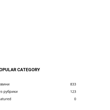
OPULAR CATEGORY
овини
833
ез рубрики
123
eatured
0