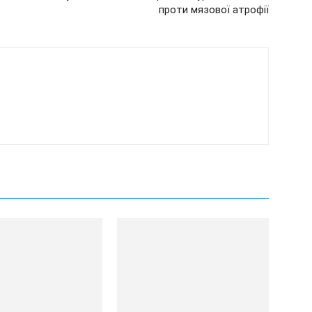
проти мязової атрофії