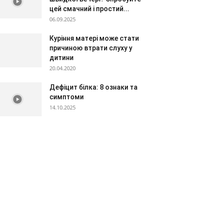
цей смачний і простий...
06.09.2025
Куріння матері може стати
причиною втрати слуху у
дитини
20.04.2020
Дефіцит білка: 8 ознаки та
симптоми
14.10.2025