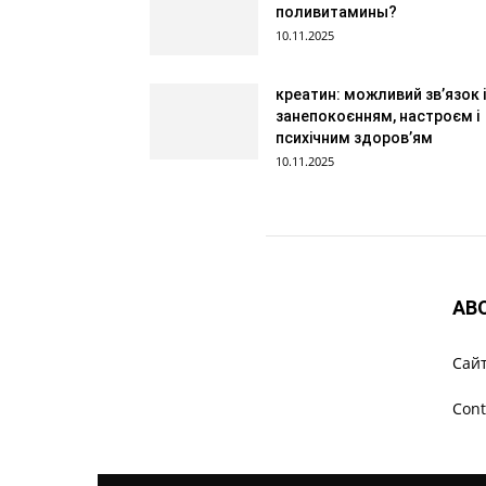
поливитамины?
10.11.2025
креатин: можливий зв’язок і
занепокоєнням, настроєм і
психічним здоров’ям
10.11.2025
AB
Cайт
Cont