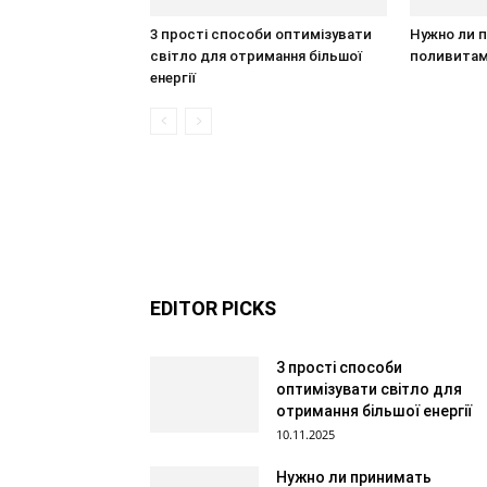
3 прості способи оптимізувати
Нужно ли 
світло для отримання більшої
поливита
енергії
EDITOR PICKS
3 прості способи
оптимізувати світло для
отримання більшої енергії
10.11.2025
Нужно ли принимать