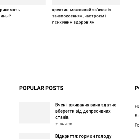
принимать
креатин: можливий зв’язок із
мины?
занепокоєнням, настроєм і
психічним здоров’ям
POPULAR POSTS
P
Вчені: вживання вина здатне
Н
вберегти від депресивних
Б
станів
21.04.2020
F
Відкриття: гормон голоду