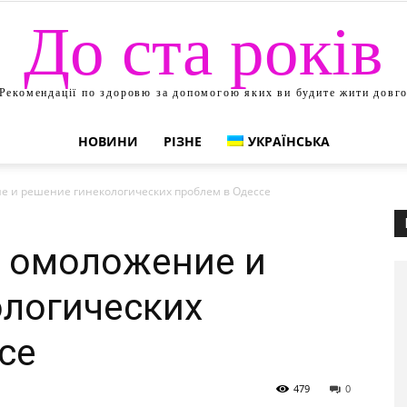
До ста років
Рекомендації по здоровю за допомогою яких ви будите жити довг
НОВИНИ
РІЗНЕ
УКРАЇНСЬКА
е и решение гинекологических проблем в Одессе
е омоложение и
ологических
се
479
0