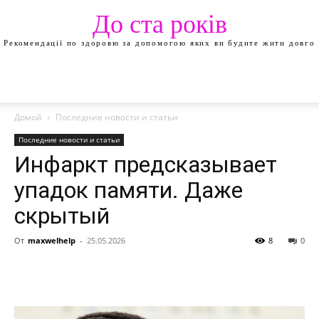
До ста років
Рекомендації по здоровю за допомогою яких ви будите жити довго
Домой
Последние новости и статьи
Последние новости и статьи
Инфаркт предсказывает
упадок памяти. Даже
скрытый
От
maxwelhelp
-
25.05.2026
8
0