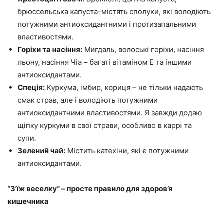
брюссельська капуста-містять сполуки, які володіють
потужними антиоксидантними і протизапальними
властивостями.
Горіхи та насіння:
Мигдаль, волоські горіхи, насіння
льону, насіння Чіа – багаті вітаміном Е та іншими
антиоксидантами.
Спеція:
Куркума, імбир, кориця – не тільки надають
смак страв, але і володіють потужними
антиоксидантними властивостями. Я завжди додаю
щіпку куркуми в свої страви, особливо в каррі та
супи.
Зелений чай:
Містить катехіни, які є потужними
антиоксидантами.
“З’їж веселку” – просте правило для здоров’я
кишечника