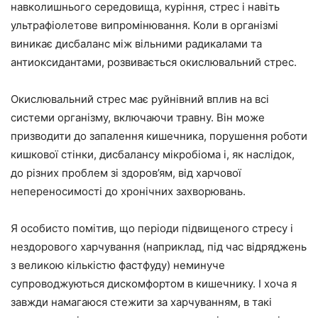
навколишнього середовища, куріння, стрес і навіть
ультрафіолетове випромінювання. Коли в організмі
виникає дисбаланс між вільними радикалами та
антиоксидантами, розвивається окислювальний стрес.
Окислювальний стрес має руйнівний вплив на всі
системи організму, включаючи травну. Він може
призводити до запалення кишечника, порушення роботи
кишкової стінки, дисбалансу мікробіома і, як наслідок,
до різних проблем зі здоров’ям, від харчової
непереносимості до хронічних захворювань.
Я особисто помітив, що періоди підвищеного стресу і
нездорового харчування (наприклад, під час відряджень
з великою кількістю фастфуду) неминуче
супроводжуються дискомфортом в кишечнику. І хоча я
завжди намагаюся стежити за харчуванням, в такі