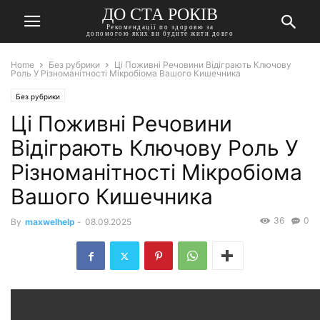
ДО СТА РОКІВ
Рекомендації по здоровю за
допомогою яких ви будите жити довго
Home
Без рубрики
Ці Поживні Речовини Відіграють Ключову
Роль У Різноманітності Мікробіома Вашого Кишечника
Без рубрики
Ці Поживні Речовини
Відіграють Ключову Роль У
Різноманітності Мікробіома
Вашого Кишечника
36
0
By
maxwelhelp
-
08.09.2025