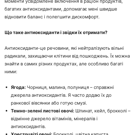
моменти усвідомлене включення в раціон продуктів,
багатих антиоксидантами, допомагає мені швидше
відновити баланс і полегшити дискомфорт.
Що таке антиоксиданти і звідки їх отримати?
Антиоксиданти-це речовини, які нейтралізують вільні
радикали, захищаючи клітини від пошкоджень. Їх можна
знайти в самих різних продуктах, але особливо багаті
ними:
Ягода:
Чорниця, малина, полуниця – справжні
джерела антиоксидантів. Я часто додаю їх до
ранкової вівсянки або готую смузі.
Темно-зелені листові овочі:
Шпинат, кейл, брокколі –
відмінне джерело вітамінів, мінералів і
антиоксидантів.
Хрестоцвіті овочі:
Брокколі, цвітна капуста,