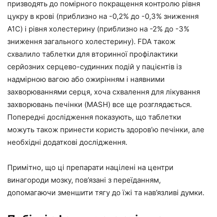
призводять до помірного покращення контролю рівня
цукру в крові (приблизно на -0,2% до -0,3% зниження
A1C) і рівня холестерину (приблизно на -2% до -3%
зниження загального холестерину). FDA також
схвалило таблетки для вторинної профілактики
серйозних серцево-судинних подій у пацієнтів із
надмірною вагою або ожирінням і наявними
захворюваннями серця, хоча схвалення для лікування
захворювань печінки (MASH) все ще розглядається.
Попередні дослідження показують, що таблетки
можуть також принести користь здоров’ю печінки, але
необхідні додаткові дослідження.
Примітно, що ці препарати націлені на центри
винагороди мозку, пов’язані з переїданням,
допомагаючи зменшити тягу до їжі та нав’язливі думки.