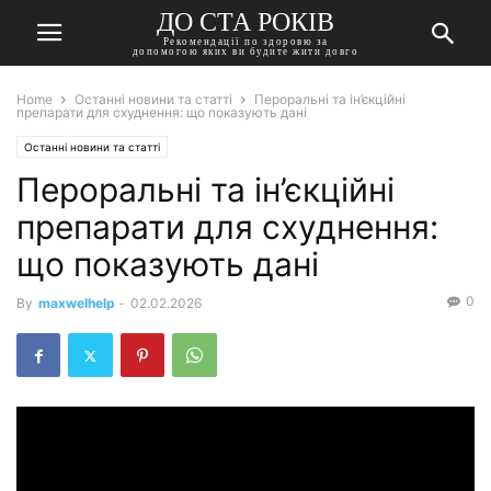
ДО СТА РОКІВ
Рекомендації по здоровю за
допомогою яких ви будите жити довго
Home
Останні новини та статті
Пероральні та ін’єкційні
препарати для схуднення: що показують дані
Останні новини та статті
Пероральні та ін’єкційні
препарати для схуднення:
що показують дані
0
By
maxwelhelp
-
02.02.2026