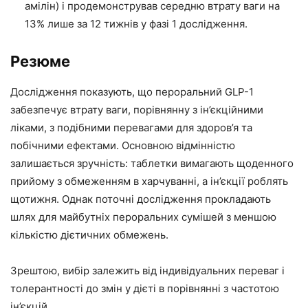
амілін) і продемонстрував середню втрату ваги на
13% лише за 12 тижнів у фазі 1 дослідження.
Резюме
Дослідження показують, що пероральний GLP-1
забезпечує втрату ваги, порівнянну з ін’єкційними
ліками, з подібними перевагами для здоров’я та
побічними ефектами. Основною відмінністю
залишається зручність: таблетки вимагають щоденного
прийому з обмеженням в харчуванні, а ін’єкції роблять
щотижня. Однак поточні дослідження прокладають
шлях для майбутніх пероральних сумішей з меншою
кількістю дієтичних обмежень.
Зрештою, вибір залежить від індивідуальних переваг і
толерантності до змін у дієті в порівнянні з частотою
ін’єкцій.