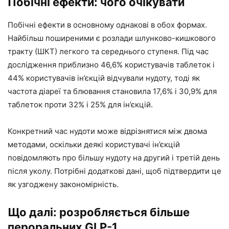
Побічні ефекти: чого очікувати
Побічні ефекти в основному однакові в обох формах.
Найбільш поширеними є розлади шлунково-кишкового
тракту (ШКТ) легкого та середнього ступеня. Під час
дослідження приблизно 46,6% користувачів таблеток і
44% користувачів ін’єкцій відчували нудоту, тоді як
частота діареї та блювання становила 17,6% і 30,9% для
таблеток проти 32% і 25% для ін’єкцій.
Конкретний час нудоти може відрізнятися між двома
методами, оскільки деякі користувачі ін’єкцій
повідомляють про більшу нудоту на другий і третій день
після уколу. Потрібні додаткові дані, щоб підтвердити це
як узгоджену закономірність.
Що далі: розробляється більше
пероральних GLP-1