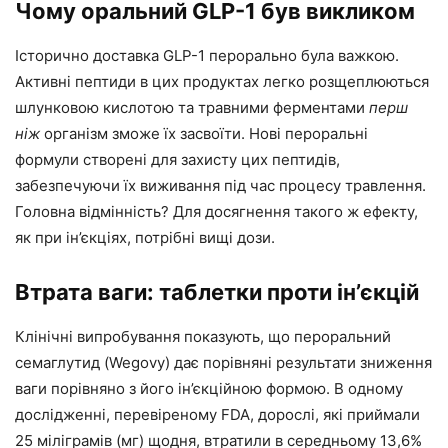
Чому оральний GLP-1 був викликом
Історично доставка GLP-1 перорально була важкою.
Активні пептиди в цих продуктах легко розщеплюються
шлунковою кислотою та травними ферментами
перш
ніж
організм зможе їх засвоїти. Нові пероральні
формули створені для захисту цих пептидів,
забезпечуючи їх виживання під час процесу травлення.
Головна відмінність? Для досягнення такого ж ефекту,
як при ін’єкціях, потрібні вищі дози.
Втрата ваги: таблетки проти ін’єкцій
Клінічні випробування показують, що пероральний
семаглутид (Wegovy) дає порівняні результати зниження
ваги порівняно з його ін’єкційною формою. В одному
дослідженні, перевіреному FDA, дорослі, які приймали
25 міліграмів (мг) щодня, втратили в середньому 13,6%