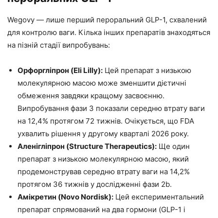
Wegovy — лише перший пероральний GLP-1, схвалений
для контролю ваги. Кілька інших препаратів знаходяться
на пізній стадії випробувань:
Орфоргліпрон (Eli Lilly):
Цей препарат з низькою
молекулярною масою може зменшити дієтичні
обмеження завдяки кращому засвоєнню.
Випробування фази 3 показали середню втрату ваги
на 12,4% протягом 72 тижнів. Очікується, що FDA
ухвалить рішення у другому кварталі 2026 року.
Аленігліпрон (Structure Therapeutics):
Ще один
препарат з низькою молекулярною масою, який
продемонстрував середню втрату ваги на 14,2%
протягом 36 тижнів у дослідженні фази 2b.
Амікретин (Novo Nordisk):
Цей експериментальний
препарат спрямований на два гормони (GLP-1 і