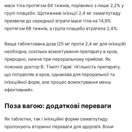
маси тіла протягом 64 тижнів, порівняно з лише 2,2% у
групі плацебо. Щотижневі ін’єкції 2,4 мг семаглутиду
призвели до середньої втрати маси тіла на 14,9%
протягом 68 тижнів, а група плацебо втратила 2,4%.
Вища таблетована доза (25 мг проти 2,4 мг для ін’єкцій)
необхідна, оскільки всмоктування препарату в кров,
природно, нижче при пероральному прийомі. Як
пояснює доктор В. Тімоті Гарві: «Кількість препарату,
що потрапляє в кров, однакова для пероральної та
ін’єкційної форм, але процес всмоктування менш
ефективний».
Поза вагою: додаткові переваги
Як таблетки, так і ін’єкційні форми семаглутиду
пропонують вторинні переваги для здоров’я. Вони