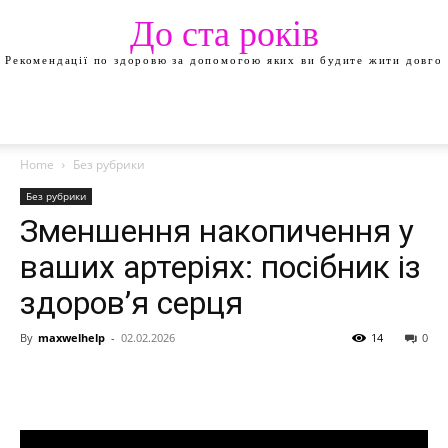
До ста років
Рекомендації по здоровю за допомогою яких ви будите жити довго
Home
Без рубрики
Без рубрики
Зменшення накопичення у
ваших артеріях: посібник із
здоров’я серця
By
maxwelhelp
-
02.02.2026
14
0