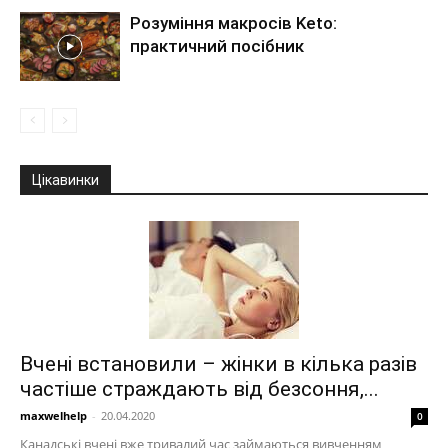
Розуміння макросів Keto:
практичний посібник
Цікавинки
Вчені встановили – жінки в кілька разів
частіше страждають від безсоння,...
maxwelhelp
-
20.04.2020
0
Канадські вчені вже тривалий час займаються вивченням