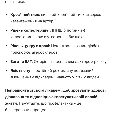
показники:
Кров’яний тиск:
високий кров’яний тиск створює
навантаження на артерії.
Рівень холестерину:
ЛПНЩ («поганий»)
холестерин сприяє утворенню бляшок.
Рівень цукру в крові:
Неконтрольований діабет
прискорює атеросклероз.
Вага та ІМТ:
Ожиріння є основним фактором ризику.
Якість сну
: постійний режим сну пов’язаний зі
зменшенням відкладень нальоту у літніх людей.
Попрацюйте зі своїм лікарем, щоб зрозуміти здорові
діапазони та відповідно скорегувати свій спосіб
життя
. Пам’ятайте, що профілактика – це
безперервний процес.