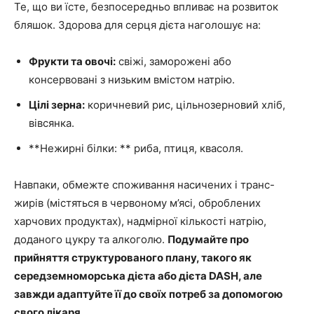
Те, що ви їсте, безпосередньо впливає на розвиток
бляшок. Здорова для серця дієта наголошує на:
Фрукти та овочі:
свіжі, заморожені або
консервовані з низьким вмістом натрію.
Цілі зерна:
коричневий рис, цільнозерновий хліб,
вівсянка.
**Нежирні білки: ** риба, птиця, квасоля.
Навпаки, обмежте споживання насичених і транс-
жирів (містяться в червоному м’ясі, оброблених
харчових продуктах), надмірної кількості натрію,
доданого цукру та алкоголю.
Подумайте про
прийняття структурованого плану, такого як
середземноморська дієта або дієта DASH, але
завжди адаптуйте її до своїх потреб за допомогою
свого лікаря.