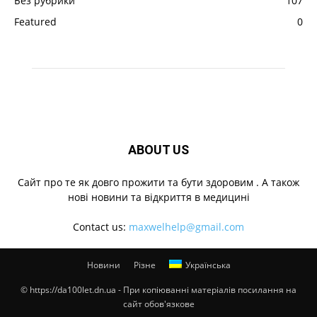
Без рубрики
107
Featured
0
ABOUT US
Cайт про те як довго прожити та бути здоровим . А також
нові новини та відкриття в медицині
Contact us:
maxwelhelp@gmail.com
Новини
Різне
Українська
© https://da100let.dn.ua - При копіюванні матеріалів посилання на
сайт обов'язкове