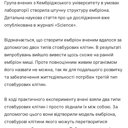
Група вчених з Кембріджського університету в умовах
лабораторії створила штучну структуру ембріона.
Детальна наукова стаття про це дослідження вже
опублікована в журналі «Science».
Відзначається, що створити ембріон вченим вдалося за
допомогою двох типів стовбурових клітин. В результаті
випробувань вийшло вивести щось схоже на ранній
ембріон миші. Проте повноцінним живим організмом
його назвати не можна, так як для подальшого розвитку
та забезпечення життєдіяльності потрібен третій тип
стовбурових клітин.
В ході практичного експерименту вчені взяли два типи
стовбурових клітин і просто з’єднали їх між собою. За
допомогою цього вони відтворили модель ембріона,
стовбурові клітини якого можуть перетворитися