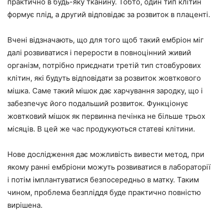
практично в будь-яку тканину. Тобто, один тип клітин
формує плід, а другий відповідає за розвиток в плаценті.
Вчені відзначають, що для того щоб такий ембріон міг
далі розвиватися і перерости в повноцінний живий
організм, потрібно приєднати третій тип стовбурових
клітин, які будуть відповідати за розвиток жовткового
мішка. Саме такий мішок дає харчування зародку, що і
забезпечує його подальший розвиток. Функціонує
жовтковий мішок як первинна печінка не більше трьох
місяців. В цей же час продукуються статеві клітини.
Нове дослідження дає можливість вивести метод, при
якому ранні ембріони можуть розвиватися в лабораторії
і потім імплантуватися безпосередньо в матку. Таким
чином, проблема безпліддя буде практично повністю
вирішена.