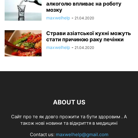
алкоголю впливає на роботу
мозку
maxwelhelp
-
21.04.2020
Страви азіатської кухні можуть
стати причиною раку печінки
maxwelhelp
-
21.04.2020
ABOUT US
Cайт про те як довго прожити та бути здоровим . А
також нові новини та відкриття в медицині
Contact us:
maxwelhelp@gmail.com