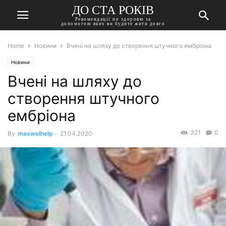
ДО СТА РОКІВ
Рекомендації по здоровю за
допомогою яких ви будите жити довго
Home
Новини
Вчені на шляху до створення штучного ембріона
Новини
Вчені на шляху до
створення штучного
ембріона
321
0
By
maxwelhelp
-
21.04.2020