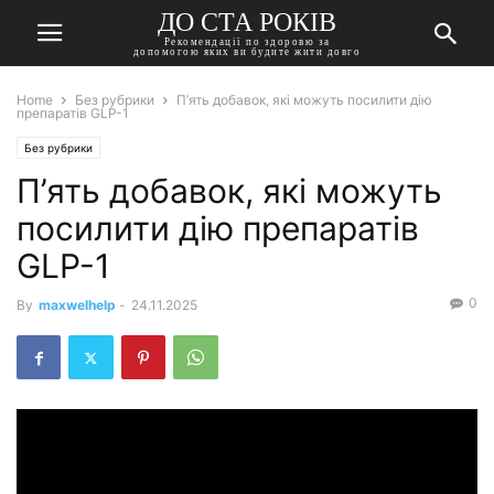
ДО СТА РОКІВ
Рекомендації по здоровю за
допомогою яких ви будите жити довго
Home
Без рубрики
П’ять добавок, які можуть посилити дію
препаратів GLP-1
Без рубрики
П’ять добавок, які можуть
посилити дію препаратів
GLP-1
0
By
maxwelhelp
-
24.11.2025