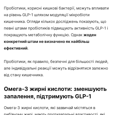
Пробіотики, корисні кишкові бактерії, можуть впливати
на рівень GLP-1 шляхом модуляції мікробіоти
кишечника. Огляди кількох досліджень показують, що
певні штами пробіотиків підвищують активність GLP-1 і
покращують метаболічну функцію. Однак
жоден
конкретний штам не визначено як найбільш
ефективний
.
Пробіотики, як правило, безпечні для більшості людей,
але індивідуальні реакції можуть відрізнятися залежно
від стану кишечника.
Омега-3 жирні кислоти: зменшують
запалення, підтримують GLP-1
Омега-3 жирні кислоти, які зазвичай містяться в
риб’ячому жирі, мають протизапальні властивості, які