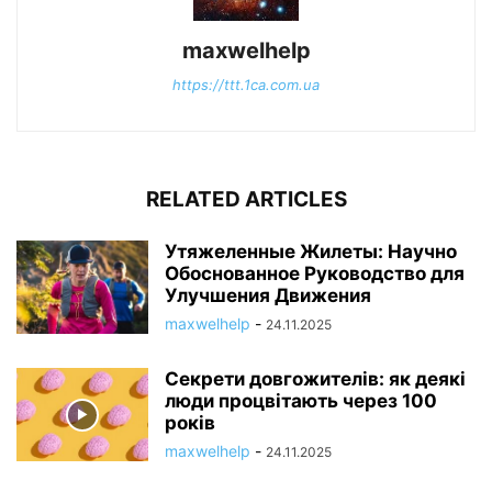
maxwelhelp
https://ttt.1ca.com.ua
RELATED ARTICLES
Утяжеленные Жилеты: Научно
Обоснованное Руководство для
Улучшения Движения
maxwelhelp
-
24.11.2025
Секрети довгожителів: як деякі
люди процвітають через 100
років
maxwelhelp
-
24.11.2025