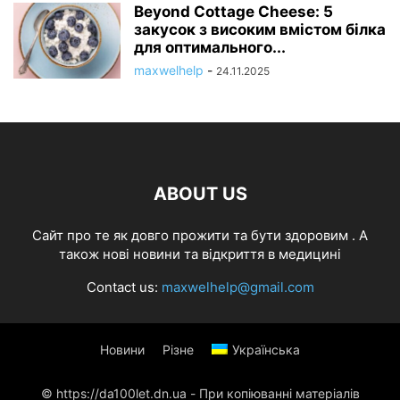
Beyond Cottage Cheese: 5
закусок з високим вмістом білка
для оптимального...
maxwelhelp
-
24.11.2025
ABOUT US
Cайт про те як довго прожити та бути здоровим . А
також нові новини та відкриття в медицині
Contact us:
maxwelhelp@gmail.com
Новини
Різне
Українська
© https://da100let.dn.ua - При копіюванні матеріалів