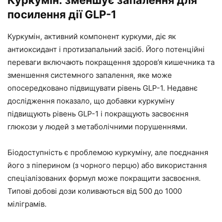
Куркумін: зменшує запалення для
посилення дії GLP-1
Куркумін, активний компонент куркуми, діє як
антиоксидант і протизапальний засіб. Його потенційні
переваги включають покращення здоров’я кишечника та
зменшення системного запалення, яке може
опосередковано підвищувати рівень GLP-1. Недавнє
дослідження показало, що добавки куркуміну
підвищують рівень GLP-1 і покращують засвоєння
глюкози у людей з метаболічними порушеннями.
Біодоступність є проблемою куркуміну, але поєднання
його з піперином (з чорного перцю) або використання
спеціалізованих формул може покращити засвоєння.
Типові добові дози коливаються від 500 до 1000
міліграмів.