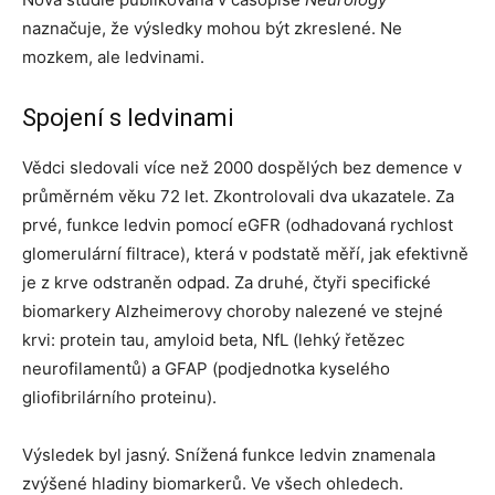
naznačuje, že výsledky mohou být zkreslené. Ne
mozkem, ale ledvinami.
Spojení s ledvinami
Vědci sledovali více než 2000 dospělých bez demence v
průměrném věku 72 let. Zkontrolovali dva ukazatele. Za
prvé, funkce ledvin pomocí eGFR (odhadovaná rychlost
glomerulární filtrace), která v podstatě měří, jak efektivně
je z krve odstraněn odpad. Za druhé, čtyři specifické
biomarkery Alzheimerovy choroby nalezené ve stejné
krvi: protein tau, amyloid beta, NfL (lehký řetězec
neurofilamentů) a GFAP (podjednotka kyselého
gliofibrilárního proteinu).
Výsledek byl jasný. Snížená funkce ledvin znamenala
zvýšené hladiny biomarkerů. Ve všech ohledech.