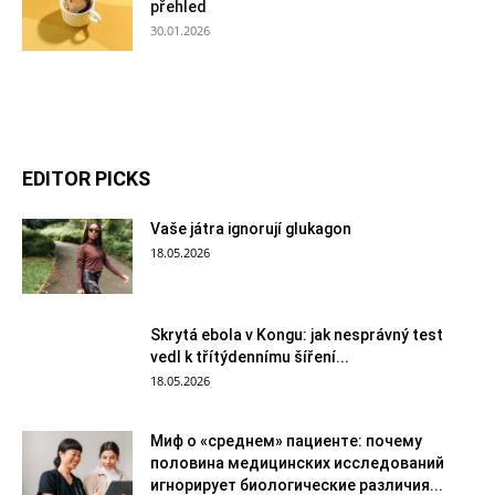
přehled
30.01.2026
EDITOR PICKS
Vaše játra ignorují glukagon
18.05.2026
Skrytá ebola v Kongu: jak nesprávný test
vedl k třítýdennímu šíření...
18.05.2026
Миф о «среднем» пациенте: почему
половина медицинских исследований
игнорирует биологические различия...