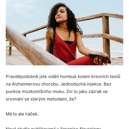
Pravděpodobně jste viděli humbuk kolem krevních testů
na Alzheimerovu chorobu. Jednoduchá injekce. Bez
punkce mozkomíšního moku. Zní to jako zázrak ve
srovnání se starými metodami, že?
Má to ale háček.
Nová studie publikovaná v časopise
Neurology