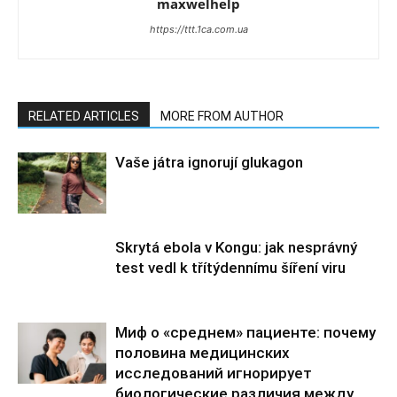
maxwelhelp
https://ttt.1ca.com.ua
RELATED ARTICLES
MORE FROM AUTHOR
Vaše játra ignorují glukagon
Skrytá ebola v Kongu: jak nesprávný
test vedl k třítýdennímu šíření viru
Миф о «среднем» пациенте: почему
половина медицинских
исследований игнорирует
биологические различия между