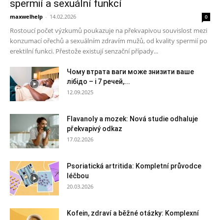
spermií a sexuální funkcí
maxwelhelp
-
14.02.2026
0
Rostoucí počet výzkumů poukazuje na překvapivou souvislost mezi
konzumací ořechů a sexuálním zdravím mužů, od kvality spermií po
erektilní funkci. Přestože existují senzační případy...
Чому втрата ваги може знизити ваше
лібідо – і 7 речей,...
12.09.2025
Flavanoly a mozek: Nová studie odhaluje
překvapivý odkaz
17.02.2026
Psoriatická artritida: Kompletní průvodce
léčbou
20.03.2026
Kofein, zdraví a běžné otázky: Komplexní