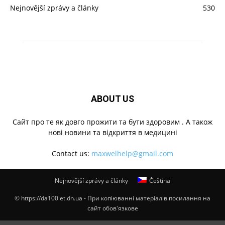
Nejnovější zprávy a články
530
ABOUT US
Cайт про те як довго прожити та бути здоровим . А також
нові новини та відкриття в медицині
Contact us:
maxwelhelp@gmail.com
Nejnovější zprávy a články
Čeština
© https://da100let.dn.ua - При копіюванні матеріалів посилання на
сайт обов'язкове