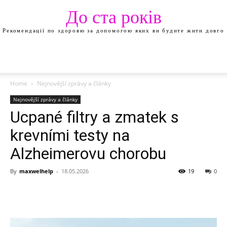
До ста років
Рекомендації по здоровю за допомогою яких ви будите жити довго
Home
Nejnovější zprávy a články
Nejnovější zprávy a články
Ucpané filtry a zmatek s
krevními testy na
Alzheimerovu chorobu
By
maxwelhelp
-
18.05.2026
19
0