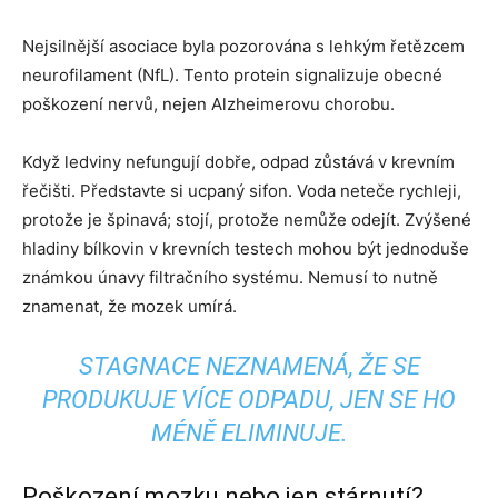
Nejsilnější asociace byla pozorována s lehkým řetězcem
neurofilament (NfL). Tento protein signalizuje obecné
poškození nervů, nejen Alzheimerovu chorobu.
Když ledviny nefungují dobře, odpad zůstává v krevním
řečišti. Představte si ucpaný sifon. Voda neteče rychleji,
protože je špinavá; stojí, protože nemůže odejít. Zvýšené
hladiny bílkovin v krevních testech mohou být jednoduše
známkou únavy filtračního systému. Nemusí to nutně
znamenat, že mozek umírá.
STAGNACE NEZNAMENÁ, ŽE SE
PRODUKUJE VÍCE ODPADU, JEN SE HO
MÉNĚ ELIMINUJE.
Poškození mozku nebo jen stárnutí?