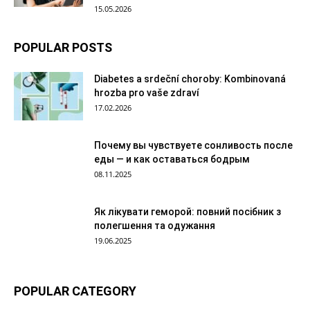
15.05.2026
POPULAR POSTS
Diabetes a srdeční choroby: Kombinovaná
hrozba pro vaše zdraví
17.02.2026
Почему вы чувствуете сонливость после
еды — и как оставаться бодрым
08.11.2025
Як лікувати геморой: повний посібник з
полегшення та одужання
19.06.2025
POPULAR CATEGORY