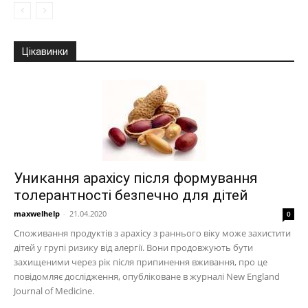
Цікавинки
Уникання арахісу після формування
толерантності безпечно для дітей
maxwelhelp
-
21.04.2020
0
Споживання продуктів з арахісу з раннього віку може захистити
дітей у групі ризику від алергії. Вони продовжують бути
захищеними через рік після припинення вживання, про це
повідомляє дослідження, опубліковане в журналі New England
Journal of Medicine.