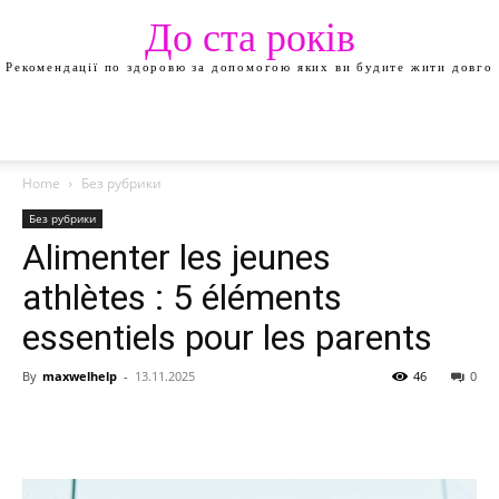
До ста років
Рекомендації по здоровю за допомогою яких ви будите жити довго
Home
Без рубрики
Без рубрики
Alimenter les jeunes
athlètes : 5 éléments
essentiels pour les parents
By
maxwelhelp
-
13.11.2025
46
0