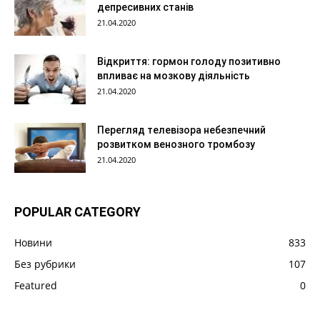
депресивних станів
21.04.2020
Відкриття: гормон голоду позитивно
впливає на мозкову діяльність
21.04.2020
Перегляд телевізора небезпечний
розвитком венозного тромбозу
21.04.2020
POPULAR CATEGORY
Новини
833
Без рубрики
107
Featured
0