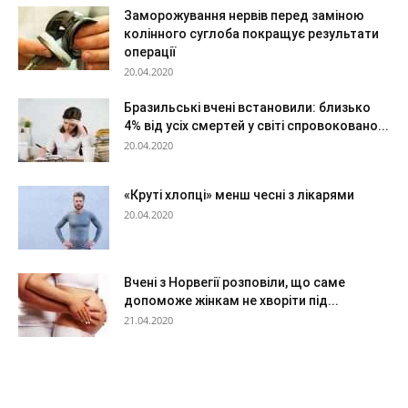
Заморожування нервів перед заміною
колінного суглоба покращує результати
операції
20.04.2020
Бразильські вчені встановили: близько
4% від усіх смертей у світі спровоковано...
20.04.2020
«Круті хлопці» менш чесні з лікарями
20.04.2020
Вчені з Норвегії розповіли, що саме
допоможе жінкам не хворіти під...
21.04.2020