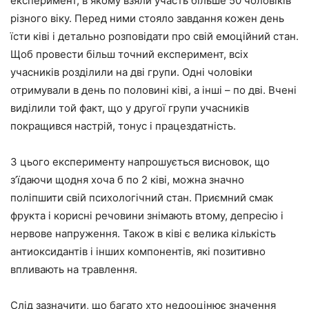
експеримент, в якому взяли участь більше 50 чоловіків
різного віку. Перед ними стояло завдання кожен день
їсти ківі і детально розповідати про свій емоційний стан.
Щоб провести більш точний експеримент, всіх
учасників розділили на дві групи. Одні чоловіки
отримували в день по половині ківі, а інші – по дві. Вчені
виділили той факт, що у другої групи учасників
покращився настрій, тонус і працездатність.
З цього експерименту напрошується висновок, що
з’їдаючи щодня хоча б по 2 ківі, можна значно
поліпшити свій психологічний стан. Приємний смак
фрукта і корисні речовини знімають втому, депресію і
нервове напруження. Також в ківі є велика кількість
антиоксидантів і інших компонентів, які позитивно
впливають на травлення.
Слід зазначити, що багато хто недооцінює значення