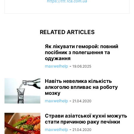
https://ttt.1ca.com.ua
RELATED ARTICLES
Як лікувати геморой: повний
посібник з полегшення та
одужання
maxwelhelp
-
19.06.2025
Навіть невелика кількість
алкоголю впливає на роботу
мозку
maxwelhelp
-
21.04.2020
Страви азіатської кухні можуть
стати причиною раку печінки
maxwelhelp
-
21.04.2020