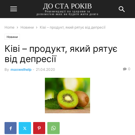
ДО СТА РОКІВ
Рекомендації по здоровю за
допомогою яких ви будите жити довго
Home
Новини
Ківі – продукт, який рятує від депресії
Новини
Ківі – продукт, який рятує
від депресії
0
By
maxwelhelp
-
21.04.2020