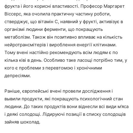
фрукта і його корисні властивості. Професор Маргарет
Віссерс, яка очолила практичну частину роботи,
стверджує, що вітамін С, наявний у фрукті, активізує в
організмі людини ферменти, що покращують
метаболізм. Також він позитивно впливає на кількість
нейротрансмітерів і вироблення енергії клітинами.
Тому вчені настійно рекомендують всім людям є по
кілька ківі в день. Особливо таке ласощі потрібно тим, у
кого є проблеми з перевтомою і хронічними
депресіями.
Раніше, європейські вчені провели дослідження і
вывили продукти, які покращують психологічний стан
людини. До таких продуктів вони віднесли всі види м’яса
і деякі солодощі. Лідируючі позиції в списку солодощів
зайняв шоколад.