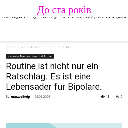
До ста років
Рекомендації по здоровю за допомогою яких ви будите жити довго
Home
Neueste Nachrichten und Artikel
Neueste Nachrichten und Artikel
Routine ist nicht nur ein
Ratschlag. Es ist eine
Lebensader für Bipolare.
By
maxwelhelp
-
26.05.2026
15
0