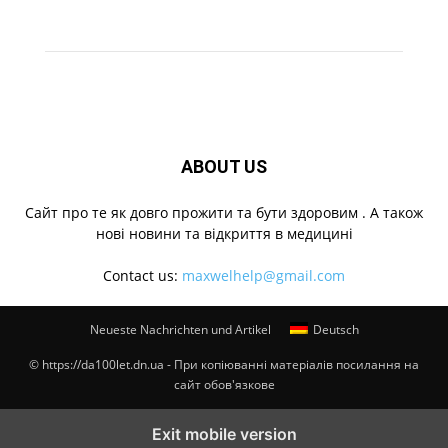
ABOUT US
Cайт про те як довго прожити та бути здоровим . А також
нові новини та відкриття в медицині
Contact us:
maxwelhelp@gmail.com
Neueste Nachrichten und Artikel
Deutsch
© https://da100let.dn.ua - При копіюванні матеріалів посилання на
сайт обов'язкове
Exit mobile version