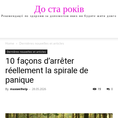
До ста років
Рекомендації по здоровю за допомогою яких ви будите жити довго
Home
Dernières nouvelles et articles
Dernières nouvelles et articles
10 façons d’arrêter
réellement la spirale de
panique
By
maxwelhelp
-
28.05.2026
19
0