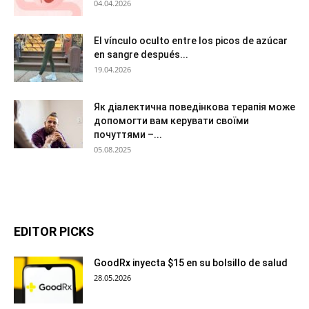
04.04.2026
El vínculo oculto entre los picos de azúcar
en sangre después...
19.04.2026
Як діалектична поведінкова терапія може
допомогти вам керувати своїми
почуттями –...
05.08.2025
EDITOR PICKS
GoodRx inyecta $15 en su bolsillo de salud
28.05.2026