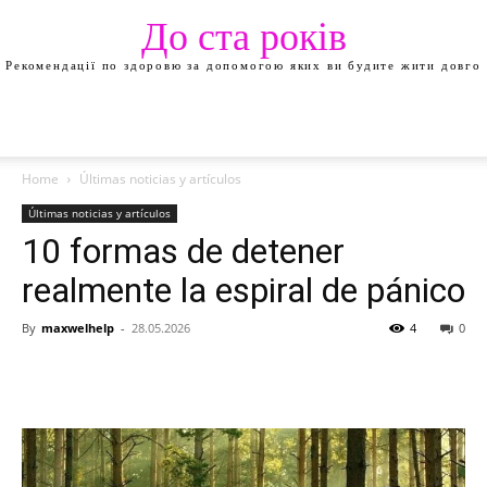
До ста років
Рекомендації по здоровю за допомогою яких ви будите жити довго
Home
Últimas noticias y artículos
Últimas noticias y artículos
10 formas de detener
realmente la espiral de pánico
By
maxwelhelp
-
28.05.2026
4
0