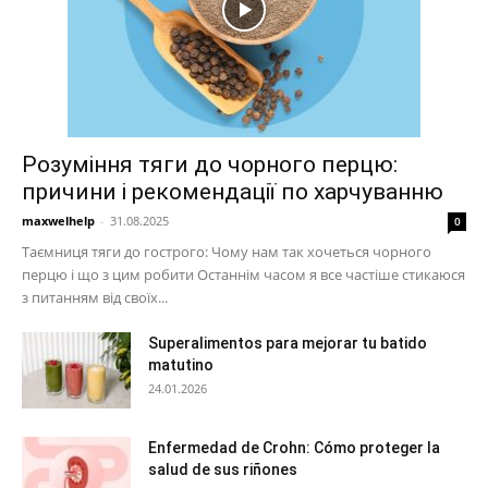
Розуміння тяги до чорного перцю:
причини і рекомендації по харчуванню
maxwelhelp
-
31.08.2025
0
Таємниця тяги до гострого: Чому нам так хочеться чорного
перцю і що з цим робити Останнім часом я все частіше стикаюся
з питанням від своїх...
Superalimentos para mejorar tu batido
matutino
24.01.2026
Enfermedad de Crohn: Cómo proteger la
salud de sus riñones