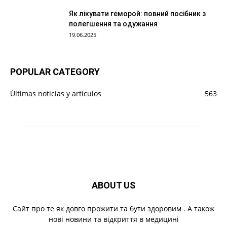
Як лікувати геморой: повний посібник з
полегшення та одужання
19.06.2025
POPULAR CATEGORY
Últimas noticias y artículos
563
ABOUT US
Cайт про те як довго прожити та бути здоровим . А також
нові новини та відкриття в медицині