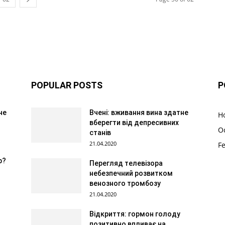
POPULAR POSTS
P
не
Вчені: вживання вина здатне
Н
вберегти від депресивних
О
станів
21.04.2020
F
р?
Перегляд телевізора
небезпечний розвитком
венозного тромбозу
21.04.2020
Відкриття: гормон голоду
позитивно впливає на