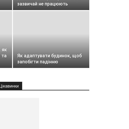
зазвичай не працюють
 як
 та
Як адаптувати будинок, щоб
запобігти падінню
Цікавинки