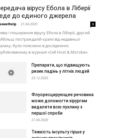
ередача вірусу Ебола в Ліберії
еде до єдиного джерела
xwelhelp
-
21.04.2020
0
ява і поширення вірусу Ебола в Ліберії, другий
йбільш постраждалій країні від недавньої
алаху, було пояснено в дослідженні,
ублікованому в журналі «Cell Host & Microbe».
Препарати, що підвищують
ризик падінь у літніх людей
23.12.2025
Флуоресцирующее речовина
може допомогти хірургам
видаляти всю пухлину з
першої спроби
21.04.2020
Тяжкість інсульту гірше у
змінних працівників