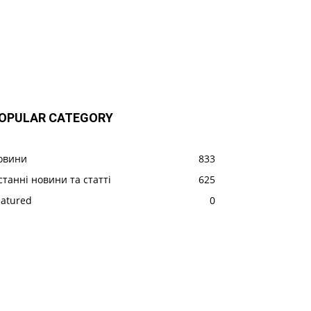
OPULAR CATEGORY
овини
833
станні новини та статті
625
eatured
0