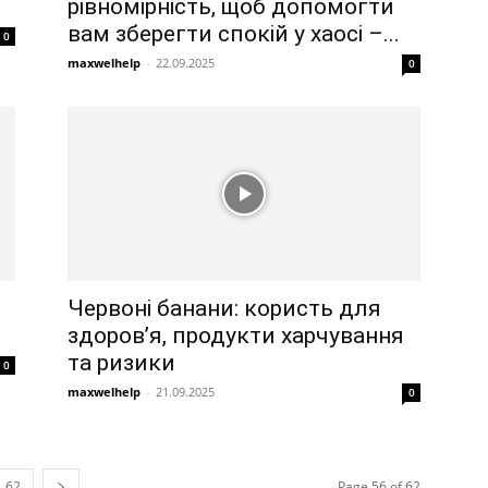
рівномірність, щоб допомогти
вам зберегти спокій у хаосі –...
0
maxwelhelp
-
22.09.2025
0
Червоні банани: користь для
здоров’я, продукти харчування
та ризики
0
maxwelhelp
-
21.09.2025
0
62
Page 56 of 62