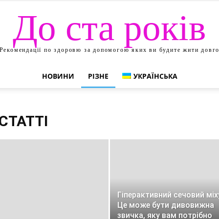
До ста років
Рекомендації по здоровю за допомогою яких ви будите жити довг
НОВИНИ
РІЗНЕ
УКРАЇНСЬКА
СТАТТІ
Гіперактивний сечовий міх
Це може бути дивовижна
звичка, яку вам потрібно