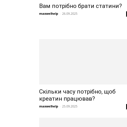
Вам потрібно брати статини?
maxwelhelp
-
26.09.2025
Скільки часу потрібно, щоб
креатин працював?
maxwelhelp
-
25.09.2025