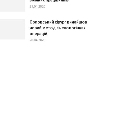
21.04.2020
Орловський хірург винайшов
новий метод гінекологічних
операцій
20.04.2020