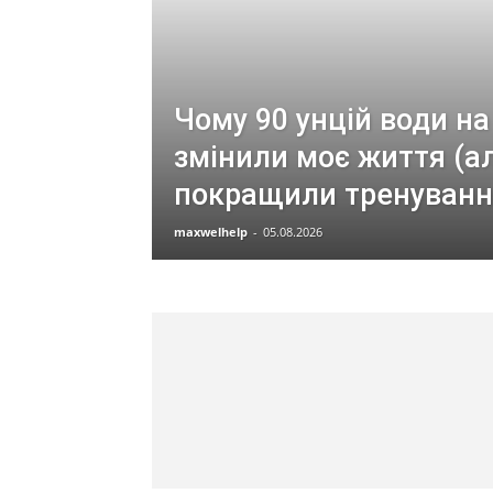
Чому 90 унцій води на
змінили моє життя (а
покращили тренуванн
maxwelhelp
-
05.08.2026