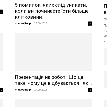
5 помилок, яких слід уникати,
П
коли ви починаєте їсти більше
в
0
клітковини
ma
maxwelhelp
-
25.09.2025
0
По
на
сп
оп
Презентація на роботі: Що це
таке, чому це відбувається і як...
maxwelhelp
-
24.09.2025
0
0